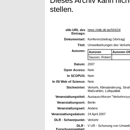
Dieses Archiv kann nicht
stellen.
elib-URL des
https://elib.dlr.de/50424/
Eintrags:
Dokumentart:
Konferenzbeitrag (Vortrag)
Titel:
Umweltwirkungen des Verkeh
Autoren:
Autoren
Autoren-O
Sausen, Robert
Datum:
2007
Open Access:
Nein
In SCOPUS:
Nein
In ISI Web of Science:
Nein
Stichwörter:
Verkehr, Klimaänderung, Strahl
Maßzahlen, Luftqualität
Veranstaltungstitel:
Austauschforum "Verkehrssy
Veranstaltungsort:
Berlin
Veranstaltungsart:
Andere
Veranstaltungsdatum:
24 April 2007
DLR - Schwerpunkt:
Verkehr
DLR -
V UR - Schonung von Umwelt
Forschungsgebiet: