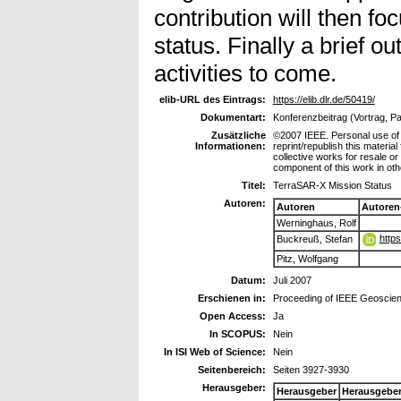
contribution will then fo
status. Finally a brief ou
activities to come.
elib-URL des Eintrags:
https://elib.dlr.de/50419/
Dokumentart:
Konferenzbeitrag (Vortrag, P
Zusätzliche
©2007 IEEE. Personal use of t
Informationen:
reprint/republish this materia
collective works for resale or 
component of this work in ot
Titel:
TerraSAR-X Mission Status
Autoren:
Autoren
Autoren
Werninghaus, Rolf
http
Buckreuß, Stefan
Pitz, Wolfgang
Datum:
Juli 2007
Erschienen in:
Proceeding of IEEE Geosci
Open Access:
Ja
In SCOPUS:
Nein
In ISI Web of Science:
Nein
Seitenbereich:
Seiten 3927-3930
Herausgeber:
Herausgeber
Herausgebe