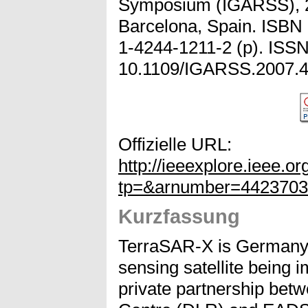
Symposium (IGARSS), 2
Barcelona, Spain. ISBN
1-4244-1211-2 (p). ISS
10.1109/IGARSS.2007.4
Offizielle URL:
http://ieeexplore.ieee.org
tp=&arnumber=4423703
Kurzfassung
TerraSAR-X is Germany's
sensing satellite being 
private partnership be