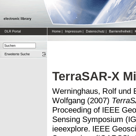
DLR Portal
Home
|
Impressum
|
Datenschutz
|
Barrierefreiheit
|
Erweiterte Suche
TerraSAR-X Mi
Werninghaus, Rolf
und
Wolfgang
(2007)
TerraS
Proceeding of IEEE Ge
Sensing Symposium (IG
ieeexplore. IEEE Geosc