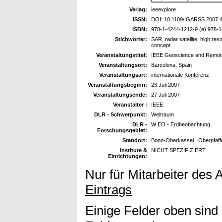
Verlag:
ieeexplore
ISSN:
DOI: 10.1109/IGARSS.2007.
ISBN:
978-1-4244-1212-9 (e) 978-1
Stichwörter:
SAR, radar satellite, high reso
concept
Veranstaltungstitel:
IEEE Geoscience and Remot
Veranstaltungsort:
Barcelona, Spain
Veranstaltungsart:
internationale Konferenz
Veranstaltungsbeginn:
23 Juli 2007
Veranstaltungsende:
27 Juli 2007
Veranstalter :
IEEE
DLR - Schwerpunkt:
Weltraum
DLR -
W EO - Erdbeobachtung
Forschungsgebiet:
Standort:
Bonn-Oberkassel , Oberpfaff
Institute &
NICHT SPEZIFIZIERT
Einrichtungen:
Nur für Mitarbeiter des 
Eintrags
Einige Felder oben sind