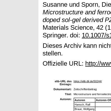
Susanne
und
Sporn, Die
Microstructure and ferroe
doped sol-gel derived P
Materials Science, 42 (
Springer. doi:
10.1007/s
Dieses Archiv kann nicht
stellen.
Offizielle URL:
http://w
elib-URL des
https://elib.dlr.de/50244/
Eintrags:
Dokumentart:
Zeitschriftenbeitrag
Titel:
Microstructure and ferroelectri
Autoren:
Autoren
Autoren-OR
Hansch, Ralf
Braue, Wolfgang