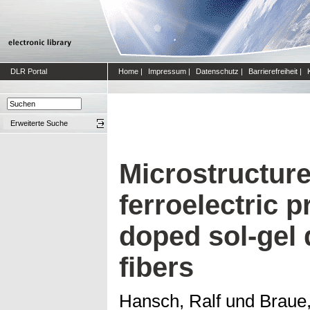
DLR Portal
Home
|
Impressum
|
Datenschutz
|
Barrierefreiheit
|
Erweiterte Suche
Microstructur
ferroelectric p
doped sol-gel
fibers
Hansch, Ralf
und
Braue