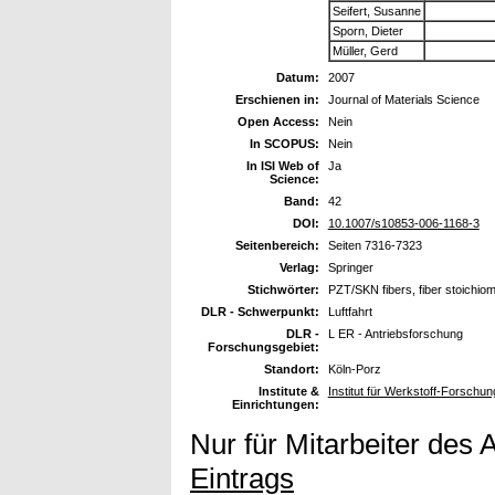
Seifert, Susanne
Sporn, Dieter
Müller, Gerd
Datum:
2007
Erschienen in:
Journal of Materials Science
Open Access:
Nein
In SCOPUS:
Nein
In ISI Web of
Ja
Science:
Band:
42
DOI:
10.1007/s10853-006-1168-3
Seitenbereich:
Seiten 7316-7323
Verlag:
Springer
Stichwörter:
PZT/SKN fibers, fiber stoichiome
DLR - Schwerpunkt:
Luftfahrt
DLR -
L ER - Antriebsforschung
Forschungsgebiet:
Standort:
Köln-Porz
Institute &
Institut für Werkstoff-Forschu
Einrichtungen:
Nur für Mitarbeiter des 
Eintrags