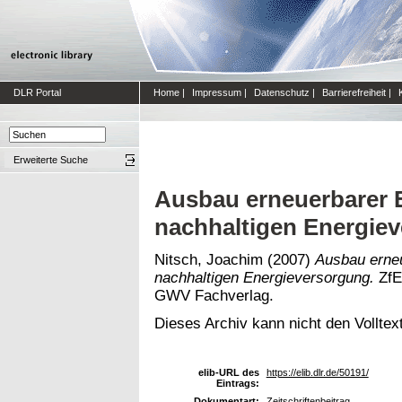
DLR Portal
Home
|
Impressum
|
Datenschutz
|
Barrierefreiheit
|
Erweiterte Suche
Ausbau erneuerbarer 
nachhaltigen Energie
Nitsch, Joachim
(2007)
Ausbau erne
nachhaltigen Energieversorgung.
ZfE 
GWV Fachverlag.
Dieses Archiv kann nicht den Volltext
elib-URL des
https://elib.dlr.de/50191/
Eintrags:
Dokumentart:
Zeitschriftenbeitrag