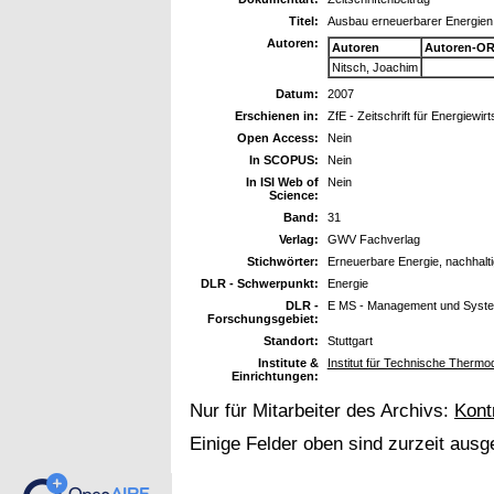
Titel:
Ausbau erneuerbarer Energien
Autoren:
Autoren
Autoren-OR
Nitsch, Joachim
Datum:
2007
Erschienen in:
ZfE - Zeitschrift für Energiewirt
Open Access:
Nein
In SCOPUS:
Nein
In ISI Web of
Nein
Science:
Band:
31
Verlag:
GWV Fachverlag
Stichwörter:
Erneuerbare Energie, nachhalt
DLR - Schwerpunkt:
Energie
DLR -
E MS - Management und Syst
Forschungsgebiet:
Standort:
Stuttgart
Institute &
Institut für Technische Ther
Einrichtungen:
Nur für Mitarbeiter des Archivs:
Kont
Einige Felder oben sind zurzeit ausg