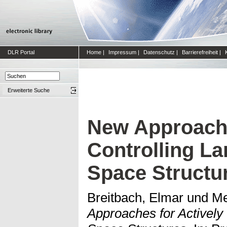
DLR Portal
Home
|
Impressum
|
Datenschutz
|
Barrierefreiheit
|
Erweiterte Suche
New Approache
Controlling La
Space Structu
Breitbach, Elmar
und
Me
Approaches for Actively 