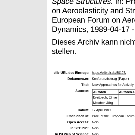
Space Structures.
In: Pr
on Aeroelasticity and St
European Forum on Aeroe
Dynamics, 1989-04-17 -
Dieses Archiv kann nicht
stellen.
elib-URL des Eintrags:
https://elib.dlr.de/50127/
Dokumentart:
Konferenzbeitrag (Paper)
Titel:
New Approaches for Actively 
Autoren:
Autoren
Autoren-
Breitbach, Elmar
Melcher, Jörg
Datum:
17 April 1989
Erschienen in:
Proc. of the European Forum 
Open Access:
Nein
In SCOPUS:
Nein
In ISI Web of Science:
Nein