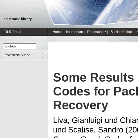
DLR Portal
Home
|
Impressum
|
Datenschutz
|
Barrierefreiheit
|
Erweiterte Suche
Some Results 
Codes for Pac
Recovery
Liva, Gianluigi
und
Chia
und
Scalise, Sandro
(20