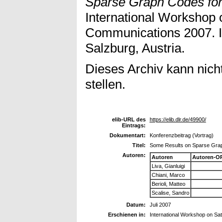
Sparse Graph Codes for
International Workshop 
Communications 2007. 
Salzburg, Austria.
Dieses Archiv kann nicht
stellen.
elib-URL des
https://elib.dlr.de/49900/
Eintrags:
Dokumentart:
Konferenzbeitrag (Vortrag)
Titel:
Some Results on Sparse Gra
Autoren:
Autoren
Autoren-O
Liva, Gianluigi
Chiani, Marco
Berioli, Matteo
Scalise, Sandro
Datum:
Juli 2007
Erschienen in:
International Workshop on Sa