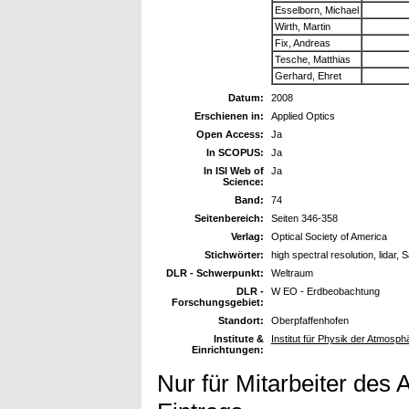
Esselborn, Michael
Wirth, Martin
Fix, Andreas
Tesche, Matthias
Gerhard, Ehret
Datum:
2008
Erschienen in:
Applied Optics
Open Access:
Ja
In SCOPUS:
Ja
In ISI Web of
Ja
Science:
Band:
74
Seitenbereich:
Seiten 346-358
Verlag:
Optical Society of America
Stichwörter:
high spectral resolution, lidar,
DLR - Schwerpunkt:
Weltraum
DLR -
W EO - Erdbeobachtung
Forschungsgebiet:
Standort:
Oberpfaffenhofen
Institute &
Institut für Physik der Atmosph
Einrichtungen:
Nur für Mitarbeiter des 