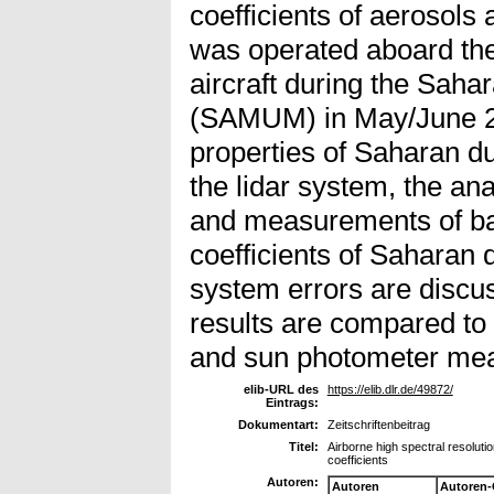
coefficients of aerosols
was operated aboard th
aircraft during the Sah
(SAMUM) in May/June 20
properties of Saharan dus
the lidar system, the ana
and measurements of bac
coefficients of Saharan 
system errors are disc
results are compared t
and sun photometer me
elib-URL des
https://elib.dlr.de/49872/
Eintrags:
Dokumentart:
Zeitschriftenbeitrag
Titel:
Airborne high spectral resoluti
coefficients
Autoren:
Autoren
Autoren-