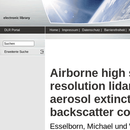
DLR Portal
Home
|
Impressum
|
Datenschutz
|
Barrierefreiheit
|
Erweiterte Suche
Airborne high 
resolution lid
aerosol extinc
backscatter co
Esselborn, Michael
und