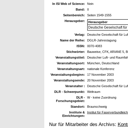
In ISI Web of Science:
Nein
Band:
II
Seitenbereich:
Seiten 1549-1555
Herausgeber:
Herausgeber
Deutsche Geselschaft für 
Verlag:
Deutsche Geselschaft für Luf
Name der Reihe:
DGLR-Jahrestagung
ISSN:
0070-4083
Stichwörter:
Bauweise, CFK, ARIANE 5, B
Veranstaltungstitel:
Deutscher Luft- und Raumfa
Veranstaltungsort:
München, Deutschland
Veranstaltungsart:
nationale Konferenz
Veranstaltungsbeginn:
17 November 2003
Veranstaltungsende:
20 November 2003
Veranstalter :
Deutsche Geselschaft für Lu
DLR - Schwerpunkt:
Weltraum
DLR -
W - keine Zuordnung
Forschungsgebiet:
Standort:
Braunschweig
Institute &
Institut für Faserverbundleic
Einrichtungen:
Nur für Mitarbeiter des Archivs:
Kont