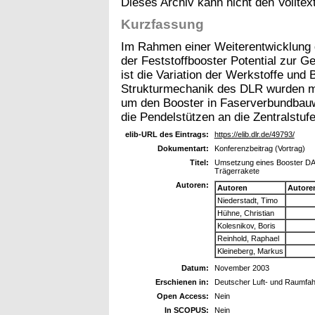
Dieses Archiv kann nicht den Volltext
Kurzfassung
Im Rahmen einer Weiterentwicklung 
der Feststoffbooster Potential zur G
ist die Variation der Werkstoffe und 
Strukturmechanik des DLR wurden me
um den Booster in Faserverbundbauw
die Pendelstützen an die Zentralstuf
elib-URL des Eintrags:
https://elib.dlr.de/49793/
Dokumentart:
Konferenzbeitrag (Vortrag)
Titel:
Umsetzung eines Booster DAA
Trägerrakete
Autoren:
Autoren
Autore
Niederstadt, Timo
Hühne, Christian
Kolesnikov, Boris
Reinhold, Raphael
Kleineberg, Markus
Datum:
November 2003
Erschienen in:
Deutscher Luft- und Raumfa
Open Access:
Nein
In SCOPUS:
Nein