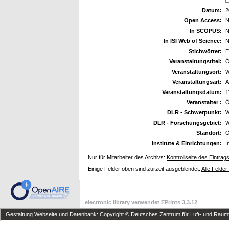
Datum:
2
Open Access:
N
In SCOPUS:
N
In ISI Web of Science:
N
Stichwörter:
E
Veranstaltungstitel:
Ö
Veranstaltungsort:
W
Veranstaltungsart:
A
Veranstaltungsdatum:
1
Veranstalter :
DLR - Schwerpunkt:
W
DLR - Forschungsgebiet:
W
Standort:
O
Institute & Einrichtungen:
I
Nur für Mitarbeiter des Archivs:
Kontrollseite des Eintrag
Einige Felder oben sind zurzeit ausgeblendet:
Alle Felder
electronic library verwendet
EPrints 3.3.12
Gestaltung Webseite und Datenbank: Copyright © Deutsches Zentrum für Luft- und Raumfa