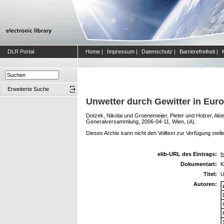
DLR Portal
Home
|
Impressum
|
Datenschutz
|
Barrierefreiheit
|
Erweiterte Suche
Unwetter durch Gewitter in Euro
Dotzek, Nikolai
und
Groenemeijer, Pieter
und
Holzer, Aloi
Generalversammlung, 2006-04-11, Wien, (A).
Dieses Archiv kann nicht den Volltext zur Verfügung stell
elib-URL des Eintrags:
h
Dokumentart:
K
Titel:
U
Autoren: