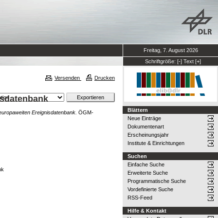
Freitag, 7. August 2026
Schriftgröße:
[-]
Text
[+]
Versenden
Drucken
nisdatenbank
Blättern
 europaweiten Ereignisdatenbank.
ÖGM-
Neue Einträge
Dokumentenart
Erscheinungsjahr
Institute & Einrichtungen
Suchen
Einfache Suche
nk
Erweiterte Suche
Programmatische Suche
Vordefinierte Suche
RSS-Feed
Hilfe & Kontakt