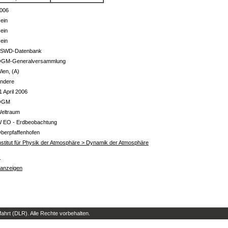
006
ein
ein
ein
SWD-Datenbank
GM-Generalversammlung
ien, (A)
ndere
1 April 2006
ÖGM
eltraum
 EO - Erdbeobachtung
berpfaffenhofen
nstitut für Physik der Atmosphäre > Dynamik der Atmosphäre
s
 anzeigen
hrt (DLR). Alle Rechte vorbehalten.