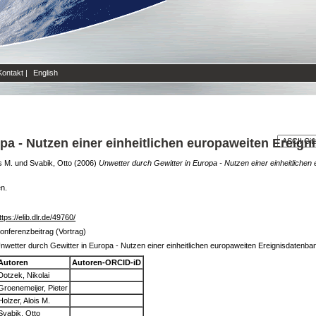
Kontakt
|
English
pa - Nutzen einer einheitlichen europaweiten Ereig
s M.
und
Svabik, Otto
(2006)
Unwetter durch Gewitter in Europa - Nutzen einer einheitlichen
en.
ttps://elib.dlr.de/49760/
onferenzbeitrag (Vortrag)
nwetter durch Gewitter in Europa - Nutzen einer einheitlichen europaweiten Ereignisdatenba
Autoren
Autoren-ORCID-iD
Dotzek, Nikolai
Groenemeijer, Pieter
Holzer, Alois M.
Svabik, Otto