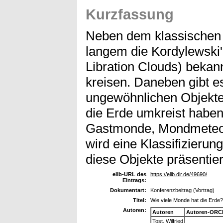
Kurzfassung
Neben dem klassischen 
langem die Kordylewski
Libration Clouds) bekann
kreisen. Daneben gibt e
ungewöhnlichen Objekten
die Erde umkreist habe
Gastmonde, Mondmeteor
wird eine Klassifizieru
diese Objekte präsentier
elib-URL des
https://elib.dlr.de/49690/
Eintrags:
Dokumentart:
Konferenzbeitrag (Vortrag)
Titel:
Wie viele Monde hat die Erde?
Autoren:
Autoren
Autoren-ORCI
Tost, Wilfried