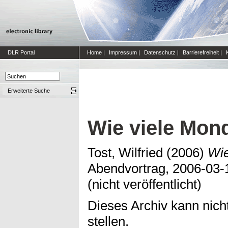
DLR Portal
Home
|
Impressum
|
Datenschutz
|
Barrierefreiheit
|
Erweiterte Suche
Wie viele Mond
Tost, Wilfried
(2006)
Wie
Abendvortrag, 2006-03-1
(nicht veröffentlicht)
Dieses Archiv kann nicht
stellen.