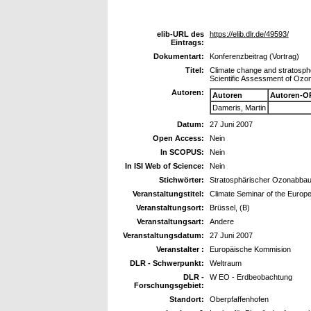
elib-URL des
https://elib.dlr.de/49593/
Eintrags:
Dokumentart:
Konferenzbeitrag (Vortrag)
Titel:
Climate change and stratosph
Scientific Assessment of Ozon
Autoren:
Autoren
Autoren-O
Dameris, Martin
Datum:
27 Juni 2007
Open Access:
Nein
In SCOPUS:
Nein
In ISI Web of Science:
Nein
Stichwörter:
Stratosphärischer Ozonabba
Veranstaltungstitel:
Climate Seminar of the Euro
Veranstaltungsort:
Brüssel, (B)
Veranstaltungsart:
Andere
Veranstaltungsdatum:
27 Juni 2007
Veranstalter :
Europäische Kommision
DLR - Schwerpunkt:
Weltraum
DLR -
W EO - Erdbeobachtung
Forschungsgebiet:
Standort:
Oberpfaffenhofen