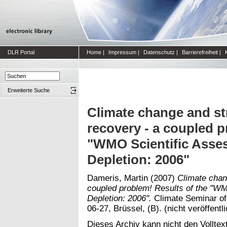
DLR Portal
Home
|
Impressum
|
Datenschutz
|
Barrierefreiheit
|
Erweiterte Suche
Climate change and st
recovery - a coupled p
"WMO Scientific Asse
Depletion: 2006"
Dameris, Martin
(2007)
Climate chan
coupled problem! Results of the "W
Depletion: 2006".
Climate Seminar of
06-27, Brüssel, (B). (nicht veröffentli
Dieses Archiv kann nicht den Volltext