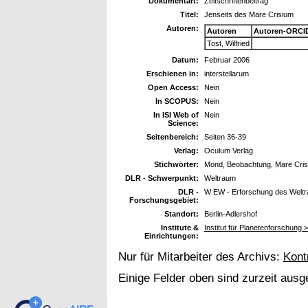
Dokumentart:
Zeitschriftenbeitrag
Titel:
Jenseits des Mare Crisium
Autoren:
Autoren
Autoren-ORCI
Tost, Wilfried
Datum:
Februar 2006
Erschienen in:
interstellarum
Open Access:
Nein
In SCOPUS:
Nein
In ISI Web of
Nein
Science:
Seitenbereich:
Seiten 36-39
Verlag:
Oculum Verlag
Stichwörter:
Mond, Beobachtung, Mare Crisi
DLR - Schwerpunkt:
Weltraum
DLR -
W EW - Erforschung des Welt
Forschungsgebiet:
Standort:
Berlin-Adlershof
Institute &
Institut für Planetenforschung 
Einrichtungen:
Nur für Mitarbeiter des Archivs:
Kont
Einige Felder oben sind zurzeit ausg