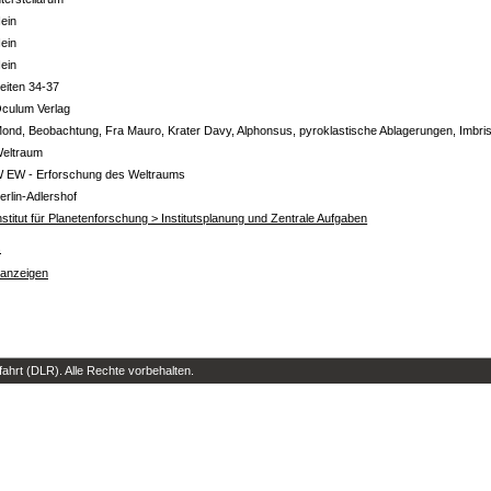
ein
ein
ein
eiten 34-37
culum Verlag
ond, Beobachtung, Fra Mauro, Krater Davy, Alphonsus, pyroklastische Ablagerungen, Imbr
eltraum
 EW - Erforschung des Weltraums
erlin-Adlershof
nstitut für Planetenforschung > Institutsplanung und Zentrale Aufgaben
s
 anzeigen
hrt (DLR). Alle Rechte vorbehalten.