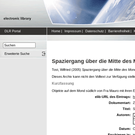
DLR Portal
Home
|
Impressum
|
Datenschutz
|
Barrierefreiheit
|
Erweiterte Suche
Spaziergang über die Mitte des
Tost, Wilfried
(2005)
Spaziergang über die Mitte des Mon
Dieses Archiv kann nicht den Volltext zur Verfügung stell
Kurzfassung
Objekte auf dem Mond südlich von Fra Mauro mit ihren
elib-URL des Eintrags:
h
Dokumentart:
Z
Titel:
S
Autoren:
Datum:
O
Erschienen in:
i