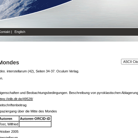
Kontakt
|
English
 Mondes
des.
interstellarum (42), Seiten 34-37. Oculum Verlag.
en.
 Eigenschaften und Beobachtungsbedingungen. Beschreibung von pyroklastischen Ablageru
ttps://elib.dlr.de/49528/
eitschriftenbeitrag
paziergang über die Mitte des Mondes
Autoren
Autoren-ORCID-iD
Tost, Wilfried
ktober 2005
nterstellarum