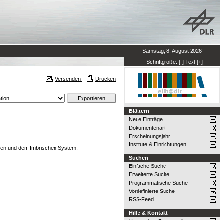
Samstag, 8. August 2026
Schriftgröße:
[-]
Text
[+]
Versenden
Drucken
Blättern
Neue Einträge
Dokumentenart
Erscheinungsjahr
Institute & Einrichtungen
ngen und dem Imbrischen System.
Suchen
Einfache Suche
Erweiterte Suche
Programmatische Suche
Vordefinierte Suche
RSS-Feed
Hilfe & Kontakt