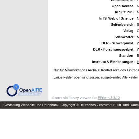
Open Access:
N
In SCOPUS:
N
In ISI Web of Science:
N
Seitenbereich:
S
Verlag:
O
Stichwörter:
M
DLR - Schwerpunkt:
W
DLR - Forschungsgebiet:
W
Standort:
B
Institute & Einrichtungen:
I
Nur für Mitarbeiter des Archivs:
Kontrollseite des Eintrag
Einige Felder oben sind zurzeit ausgeblendet:
Alle Felder
electronic library verwendet
EPrints 3.3.12
Gestaltung Webseite und Datenbank: Copyright © Deutsches Zentrum für Luft- und Raumfa