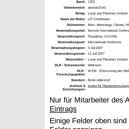
Band:
1353
Seitenbereich:
abstract3141
Verlag:
Lunar and Planetary Institute
Name der Reihe:
LPI Contribution
Stichwörter:
Mars, Mineralogy, Climate, 
Veranstaltungstitel:
Seventh International Confe
Veranstaltungsort:
Pasadena, CA (USA)
Veranstaltungsart:
internationale Konferenz
Veranstaltungsbeginn:
9 Juli 2007
Veranstaltungsende:
13 Juli 2007
Veranstalter :
Lunar and Planetary Institute
DLR - Schwerpunkt:
Weltraum
DLR -
W EW - Erforschung des Wel
Forschungsgebiet:
Standort:
Berlin-Adlershof
Institute &
Institut für Planetenforschun
Einrichtungen:
Nur für Mitarbeiter des 
Eintrags
Einige Felder oben sind