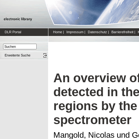
DLR Portal
Home
|
Impressum
|
Datenschutz
|
Barrierefreiheit
|
Erweiterte Suche
An overview of
detected in the
regions by t
spectrometer
Mangold, Nicolas
und
Ge