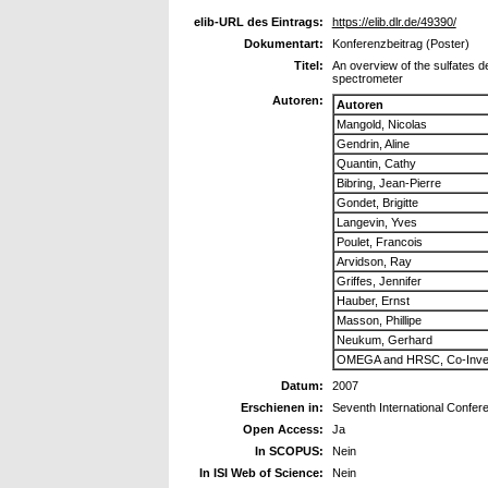
elib-URL des Eintrags:
https://elib.dlr.de/49390/
Dokumentart:
Konferenzbeitrag (Poster)
Titel:
An overview of the sulfates 
spectrometer
Autoren:
Autoren
Mangold, Nicolas
Gendrin, Aline
Quantin, Cathy
Bibring, Jean-Pierre
Gondet, Brigitte
Langevin, Yves
Poulet, Francois
Arvidson, Ray
Griffes, Jennifer
Hauber, Ernst
Masson, Phillipe
Neukum, Gerhard
OMEGA and HRSC, Co-Inves
Datum:
2007
Erschienen in:
Seventh International Confe
Open Access:
Ja
In SCOPUS:
Nein
In ISI Web of Science:
Nein