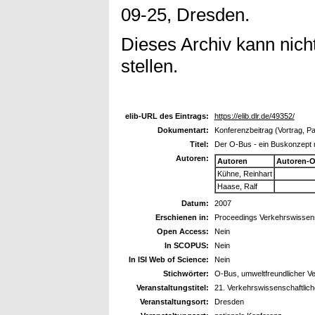
09-25, Dresden.
Dieses Archiv kann nicht
stellen.
elib-URL des Eintrags:
https://elib.dlr.de/49352/
Dokumentart:
Konferenzbeitrag (Vortrag, P
Titel:
Der O-Bus - ein Buskonzept 
Autoren:
Autoren
Autoren-O
Kühne, Reinhart
Haase, Ralf
Datum:
2007
Erschienen in:
Proceedings Verkehrswissens
Open Access:
Nein
In SCOPUS:
Nein
In ISI Web of Science:
Nein
Stichwörter:
O-Bus, umweltfreundlicher V
Veranstaltungstitel:
21. Verkehrswissenschaftlic
Veranstaltungsort:
Dresden