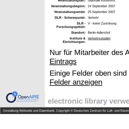
Veranstaltungsart:
nationale Konferenz
Veranstaltungsbeginn:
24 September 2007
Veranstaltungsende:
25 September 2007
DLR - Schwerpunkt:
Verkehr
DLR -
V - keine Zuordnung
Forschungsgebiet:
Standort:
Berlin-Adlershof
Institute &
Verkehrsstudien
Einrichtungen:
Nur für Mitarbeiter des 
Eintrags
Einige Felder oben sind
Felder anzeigen
electronic library ver
Gestaltung Webseite und Datenbank: Copyright © Deutsches Zentrum für Luft- und Raumfa