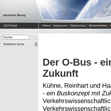
DLR Portal
Home
|
Impressum
|
Datenschutz
|
Barrierefreiheit
|
Erweiterte Suche
Der O-Bus - e
Zukunft
Kühne, Reinhart
und
Ha
- ein Buskonzept mit Zuk
Verkehrswissenschaftlic
Verkehrswissenschaftlic