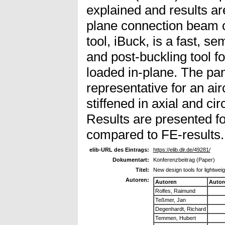
explained and results are
plane connection beam o
tool, iBuck, is a fast, se
and post-buckling tool fo
loaded in-plane. The pa
representative for an air
stiffened in axial and cir
Results are presented fo
compared to FE-results.
elib-URL des Eintrags:
https://elib.dlr.de/49281/
Dokumentart:
Konferenzbeitrag (Paper)
Titel:
New design tools for lightwei
Autoren:
Autoren
Autor
Rolfes, Raimund
Teßmer, Jan
Degenhardt, Richard
Temmen, Hubert