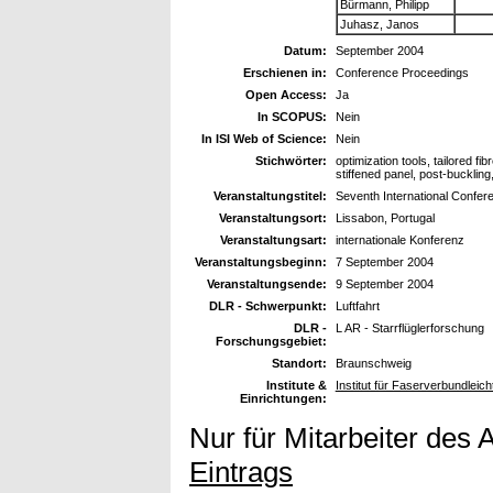
Bürmann, Philipp
Juhasz, Janos
Datum:
September 2004
Erschienen in:
Conference Proceedings
Open Access:
Ja
In SCOPUS:
Nein
In ISI Web of Science:
Nein
Stichwörter:
optimization tools, tailored 
stiffened panel, post-buckling
Veranstaltungstitel:
Seventh International Confer
Veranstaltungsort:
Lissabon, Portugal
Veranstaltungsart:
internationale Konferenz
Veranstaltungsbeginn:
7 September 2004
Veranstaltungsende:
9 September 2004
DLR - Schwerpunkt:
Luftfahrt
DLR -
L AR - Starrflüglerforschung
Forschungsgebiet:
Standort:
Braunschweig
Institute &
Institut für Faserverbundleic
Einrichtungen:
Nur für Mitarbeiter des 
Eintrags