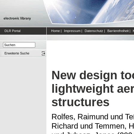
DLR Portal
Home
|
Impressum
|
Datenschutz
|
Barrierefreiheit
|
Erweiterte Suche
New design too
lightweight a
structures
Rolfes, Raimund
und
Te
Richard
und
Temmen, H