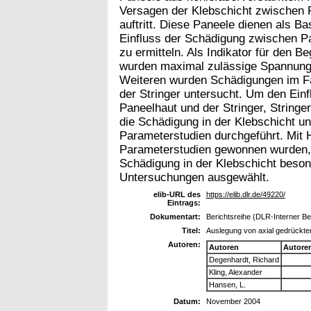
Versagen der Klebschicht zwischen P
auftritt. Diese Paneele dienen als B
Einfluss der Schädigung zwischen Pa
zu ermitteln. Als Indikator für den B
wurden maximal zulässige Spannunge
Weiteren wurden Schädigungen im Fa
der Stringer untersucht. Um den Ein
Paneelhaut und der Stringer, Stringe
die Schädigung in der Klebschicht u
Parameterstudien durchgeführt. Mit 
Parameterstudien gewonnen wurden, 
Schädigung in der Klebschicht besond
Untersuchungen ausgewählt.
elib-URL des
https://elib.dlr.de/49220/
Eintrags:
Dokumentart:
Berichtsreihe (DLR-Interner Be
Titel:
Auslegung von axial gedrückten
Autoren:
Autoren
Autore
Degenhardt, Richard
Kling, Alexander
Hansen, L.
Datum:
November 2004