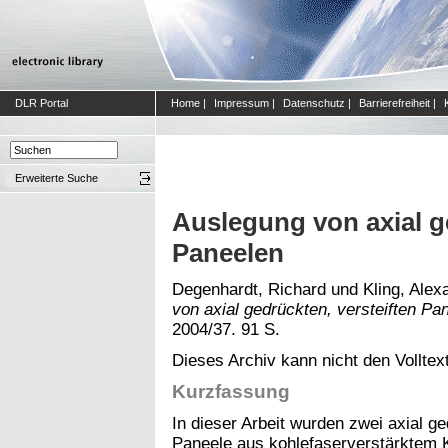
DLR Portal
Home
|
Impressum
|
Datenschutz
|
Barrierefreiheit
|
Erweiterte Suche
Auslegung von axial g
Paneelen
Degenhardt, Richard
und
Kling, Alex
von axial gedrückten, versteiften Pa
2004/37. 91 S.
Dieses Archiv kann nicht den Volltext
Kurzfassung
In dieser Arbeit wurden zwei axial g
Paneele aus kohlefaserverstärktem K