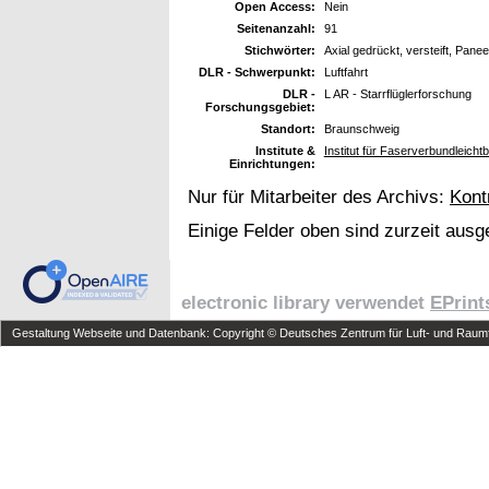
Open Access:
Nein
Seitenanzahl:
91
Stichwörter:
Axial gedrückt, versteift, Panee
DLR - Schwerpunkt:
Luftfahrt
DLR -
L AR - Starrflüglerforschung
Forschungsgebiet:
Standort:
Braunschweig
Institute &
Institut für Faserverbundleicht
Einrichtungen:
Nur für Mitarbeiter des Archivs:
Kont
Einige Felder oben sind zurzeit ausg
electronic library verwendet
EPrint
Gestaltung Webseite und Datenbank: Copyright © Deutsches Zentrum für Luft- und Raumfa