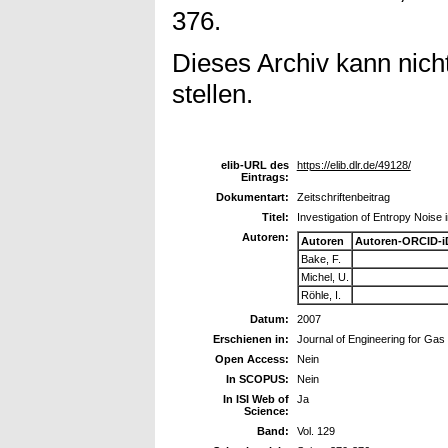
376.
Dieses Archiv kann nicht
stellen.
elib-URL des
https://elib.dlr.de/49128/
Eintrags:
Dokumentart:
Zeitschriftenbeitrag
Titel:
Investigation of Entropy Noise
Autoren:
Autoren
Autoren-ORCID-i
Bake, F.
Michel, U.
Röhle, I.
Datum:
2007
Erschienen in:
Journal of Engineering for Ga
Open Access:
Nein
In SCOPUS:
Nein
In ISI Web of
Ja
Science:
Band:
Vol. 129