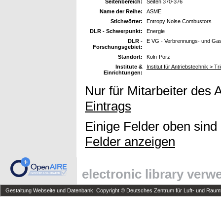
Seitenbereich:
Seiten 370-376
Name der Reihe:
ASME
Stichwörter:
Entropy Noise Combustors
DLR - Schwerpunkt:
Energie
DLR -
E VG - Verbrennungs- und Gas
Forschungsgebiet:
Standort:
Köln-Porz
Institute &
Institut für Antriebstechnik > 
Einrichtungen:
Nur für Mitarbeiter des 
Eintrags
Einige Felder oben sind
Felder anzeigen
electronic library ver
Gestaltung Webseite und Datenbank: Copyright © Deutsches Zentrum für Luft- und Raumfa