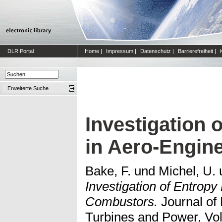
DLR Portal
Home
|
Impressum
|
Datenschutz
|
Barrierefreiheit
|
Erweiterte Suche
Investigation 
in Aero-Engin
Bake, F.
und
Michel, U.
Investigation of Entropy
Combustors.
Journal of 
Turbines and Power, Vol.