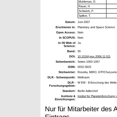
Muhleman, D.
Rauer, H.
Schloerb, P.
Spilker, T.
Datum:
Juni 2007
Erschienen in:
Planetary and Space Science
Open Access:
Nein
In SCOPUS:
Nein
In ISI Web of
Ja
Science:
Band:
55
DOI:
10.1016/j.pss.2006.11.011
Seitenbereich:
Seiten 1050-1057
ISSN:
0032-0633
Stichwörter:
Rosetta, MIRO, 67P/Churyumov
DLR - Schwerpunkt:
Weltraum
DLR -
W EW - Erforschung des Welt
Forschungsgebiet:
Standort:
Berlin-Adlershof
Institute &
Institut für Planetenforschung
Einrichtungen:
Nur für Mitarbeiter des 
Eintrags