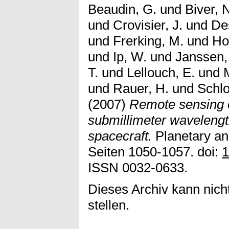
Beaudin, G.
und
Biver, 
und
Crovisier, J.
und
De
und
Frerking, M.
und
Ho
und
Ip, W.
und
Janssen,
T.
und
Lellouch, E.
und
und
Rauer, H.
und
Schlo
(2007)
Remote sensing o
submillimeter wavelengt
spacecraft.
Planetary an
Seiten 1050-1057. doi:
1
ISSN 0032-0633.
Dieses Archiv kann nicht
stellen.