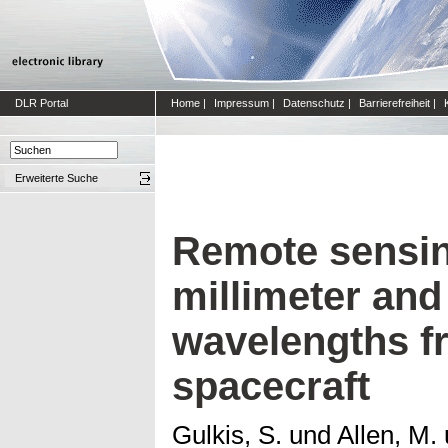
DLR Portal
Home
|
Impressum
|
Datenschutz
|
Barrierefreiheit
|
Erweiterte Suche
Remote sensin
millimeter and
wavelengths fr
spacecraft
Gulkis, S.
und
Allen, M.