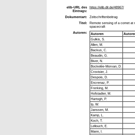
elib-URL des
https://elib.dlr.de/48967/
Eintrags:
Dokumentart:
Zeitschriftenbeitrag
Titel:
Remote sensing of a comet at m
spacecraft
Autoren:
Autoren
Autore
Gulkis, S.
Allen, M.
Backus, C.
Beaudin, G.
Biver, N.
Bockelée-Morvan, D.
Crovisier, J.
Despois, D.
Encrenaz, P.
Frerking, M.
Hofstadter, M.
Hartogh, P.
Ip, W.
Janssen, M.
Kamp, L.
Koch, T.
Lellouch, E.
Mann, I.