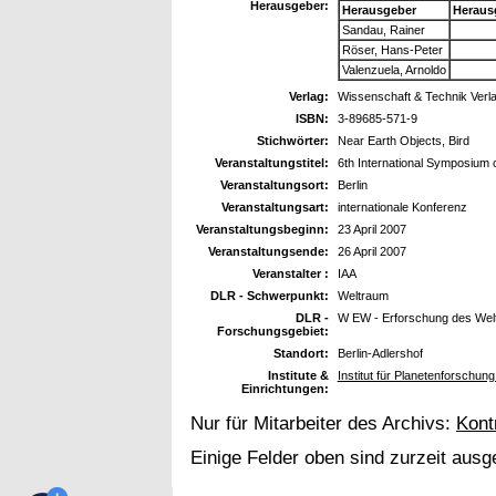
Herausgeber:
Herausgeber
Heraus
Sandau, Rainer
Röser, Hans-Peter
Valenzuela, Arnoldo
Verlag:
Wissenschaft & Technik Verl
ISBN:
3-89685-571-9
Stichwörter:
Near Earth Objects, Bird
Veranstaltungstitel:
6th International Symposium o
Veranstaltungsort:
Berlin
Veranstaltungsart:
internationale Konferenz
Veranstaltungsbeginn:
23 April 2007
Veranstaltungsende:
26 April 2007
Veranstalter :
IAA
DLR - Schwerpunkt:
Weltraum
DLR -
W EW - Erforschung des Wel
Forschungsgebiet:
Standort:
Berlin-Adlershof
Institute &
Institut für Planetenforschu
Einrichtungen:
Nur für Mitarbeiter des Archivs:
Kont
Einige Felder oben sind zurzeit ausg