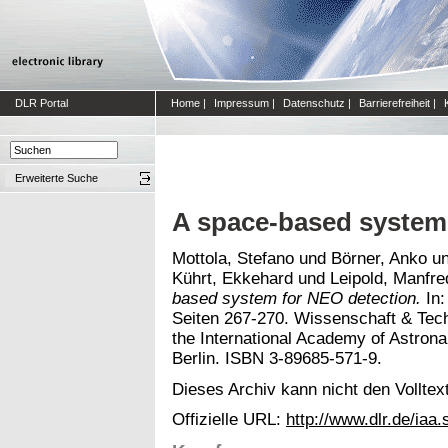
DLR Portal
Home
|
Impressum
|
Datenschutz
|
Barrierefreiheit
|
Erweiterte Suche
A space-based system
Mottola, Stefano
und
Börner, Anko
u
Kührt, Ekkehard
und
Leipold, Manfre
based system for NEO detection.
In:
Seiten 267-270. Wissenschaft & Tech
the International Academy of Astrona
Berlin. ISBN 3-89685-571-9.
Dieses Archiv kann nicht den Volltext
Offizielle URL:
http://www.dlr.de/iaa