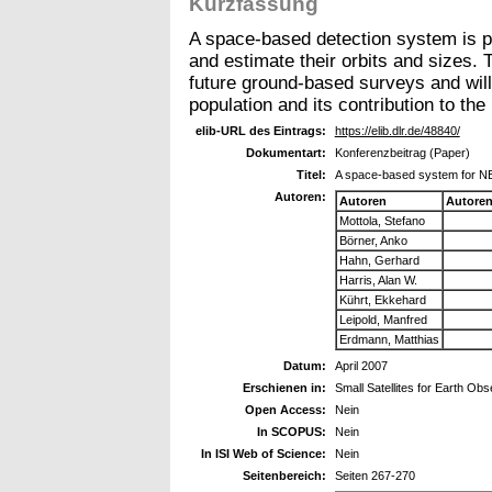
Kurzfassung
A space-based detection system is p
and estimate their orbits and sizes.
future ground-based surveys and will 
population and its contribution to the
elib-URL des Eintrags:
https://elib.dlr.de/48840/
Dokumentart:
Konferenzbeitrag (Paper)
Titel:
A space-based system for N
Autoren:
Autoren
Autore
Mottola, Stefano
Börner, Anko
Hahn, Gerhard
Harris, Alan W.
Kührt, Ekkehard
Leipold, Manfred
Erdmann, Matthias
Datum:
April 2007
Erschienen in:
Small Satellites for Earth Obs
Open Access:
Nein
In SCOPUS:
Nein
In ISI Web of Science:
Nein
Seitenbereich:
Seiten 267-270