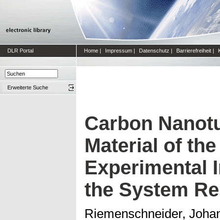
DLR Portal
Home
|
Impressum
|
Datenschutz
|
Barrierefreiheit
|
Erweiterte Suche
Carbon Nanotu
Material of the
Experimental I
the System R
Riemenschneider, Joha