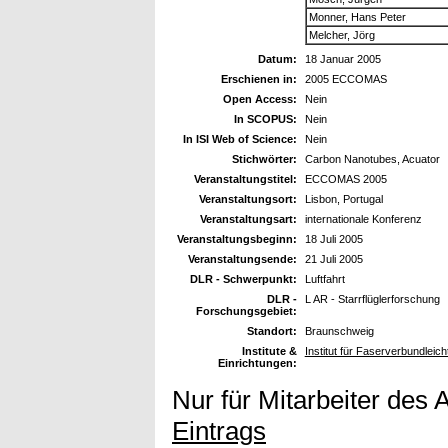
Monner, Hans Peter
Melcher, Jörg
Datum:
18 Januar 2005
Erschienen in:
2005 ECCOMAS
Open Access:
Nein
In SCOPUS:
Nein
In ISI Web of Science:
Nein
Stichwörter:
Carbon Nanotubes, Acuator
Veranstaltungstitel:
ECCOMAS 2005
Veranstaltungsort:
Lisbon, Portugal
Veranstaltungsart:
internationale Konferenz
Veranstaltungsbeginn:
18 Juli 2005
Veranstaltungsende:
21 Juli 2005
DLR - Schwerpunkt:
Luftfahrt
DLR -
L AR - Starrflüglerforschung
Forschungsgebiet:
Standort:
Braunschweig
Institute &
Institut für Faserverbundleic
Einrichtungen:
Nur für Mitarbeiter des 
Eintrags