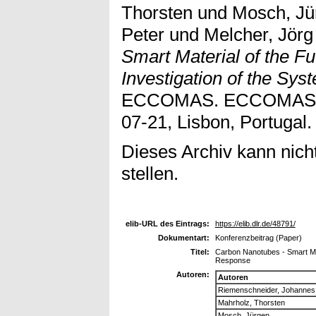
Thorsten
und
Mosch, Jü
Peter
und
Melcher, Jörg
Smart Material of the Fu
Investigation of the Sy
ECCOMAS. ECCOMAS 20
07-21, Lisbon, Portugal.
Dieses Archiv kann nicht
stellen.
elib-URL des Eintrags:
https://elib.dlr.de/48791/
Dokumentart:
Konferenzbeitrag (Paper)
Titel:
Carbon Nanotubes - Smart Mat
Response
Autoren:
Autoren
Riemenschneider, Johannes
Mahrholz, Thorsten
Mosch, Jürgen