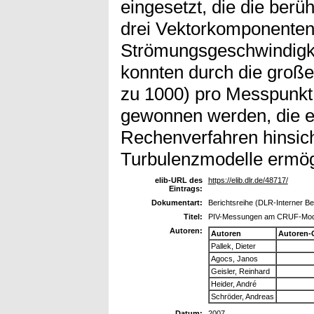
eingesetzt, die die ber
drei Vektorkomponenten
Strömungsgeschwindigke
konnten durch die groß
zu 1000) pro Messpunkt
gewonnen werden, die e
Rechenverfahren hinsich
Turbulenzmodelle ermög
elib-URL des
https://elib.dlr.de/48717/
Eintrags:
Dokumentart:
Berichtsreihe (DLR-Interner Be
Titel:
PIV-Messungen am CRUF-Mod
Autoren:
Autoren
Autoren-
Pallek, Dieter
Agocs, Janos
Geisler, Reinhard
Heider, André
Schröder, Andreas
Datum:
2007