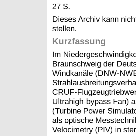
27 S.
Dieses Archiv kann nicht
stellen.
Kurzfassung
Im Niedergeschwindigke
Braunschweig der Deuts
Windkanäle (DNW-NWB) 
Strahlausbreitungsverh
CRUF-Flugzeugtriebwerk
Ultrahigh-bypass Fan) 
(Turbine Power Simulato
als optische Messtechni
Velocimetry (PIV) in st