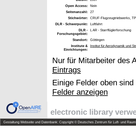
Open Access:
Nein
Seitenanzahl:
27
Stichwörter:
CRUF-Flugzeugtriebwerks, TPS-
DLR - Schwerpunkt:
Luftfahrt
DLR -
L AR - Starrflüglerforschung
Forschungsgebiet:
Standort:
Göttingen
Institute &
Institut für Aerodynamik und S
Einrichtungen:
Nur für Mitarbeiter des 
Eintrags
Einige Felder oben sind
Felder anzeigen
electronic library ver
Gestaltung Webseite und Datenbank: Copyright © Deutsches Zentrum für Luft- und Raumfa