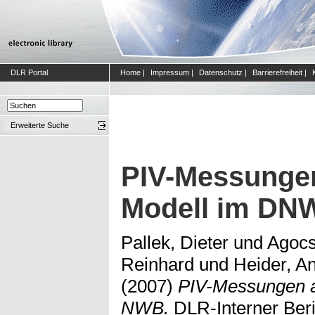
DLR Portal
Home
|
Impressum
|
Datenschutz
|
Barrierefreiheit
|
Erweiterte Suche
PIV-Messunge
Modell im D
Pallek, Dieter
und
Agocs
Reinhard
und
Heider, A
(2007)
PIV-Messungen
NWB.
DLR-Interner Beri