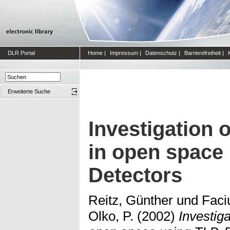
DLR Portal
Home
|
Impressum
|
Datenschutz
|
Barrierefreiheit
|
Erweiterte Suche
Investigation 
in open space
Detectors
Reitz, Günther
und
Faci
Olko, P.
(2002)
Investiga