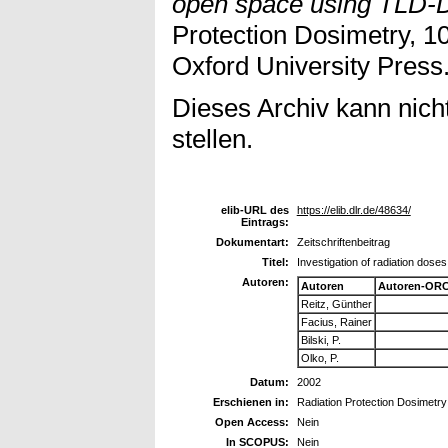
open space using TLD-D
Protection Dosimetry, 10
Oxford University Press
Dieses Archiv kann nicht
stellen.
elib-URL des
https://elib.dlr.de/48634/
Eintrags:
Dokumentart:
Zeitschriftenbeitrag
Titel:
Investigation of radiation dos
Autoren:
Autoren
Autoren-ORC
Reitz, Günther
Facius, Rainer
Bilski, P.
Olko, P.
Datum:
2002
Erschienen in:
Radiation Protection Dosimetry
Open Access:
Nein
In SCOPUS:
Nein