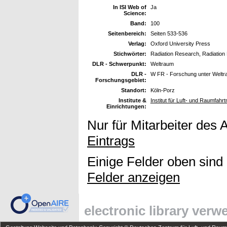
In ISI Web of
Ja
Science:
Band:
100
Seitenbereich:
Seiten 533-536
Verlag:
Oxford University Press
Stichwörter:
Radiation Research, Radiation
DLR - Schwerpunkt:
Weltraum
DLR -
W FR - Forschung unter Welt
Forschungsgebiet:
Standort:
Köln-Porz
Institute &
Institut für Luft- und Raumfahrt
Einrichtungen:
Nur für Mitarbeiter des 
Eintrags
Einige Felder oben sind
Felder anzeigen
electronic library ver