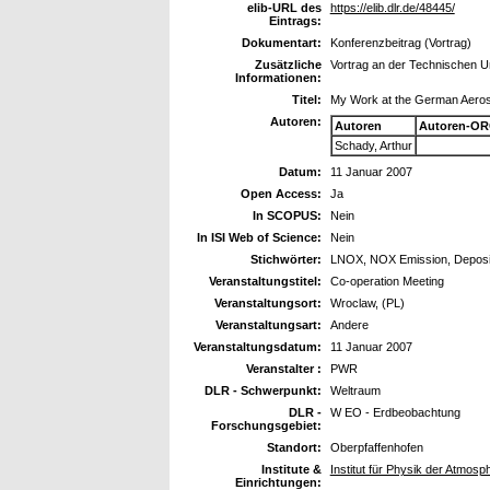
elib-URL des
https://elib.dlr.de/48445/
Eintrags:
Dokumentart:
Konferenzbeitrag (Vortrag)
Zusätzliche
Vortrag an der Technischen Uni
Informationen:
Titel:
My Work at the German Aero
Autoren:
Autoren
Autoren-OR
Schady, Arthur
Datum:
11 Januar 2007
Open Access:
Ja
In SCOPUS:
Nein
In ISI Web of Science:
Nein
Stichwörter:
LNOX, NOX Emission, Depositi
Veranstaltungstitel:
Co-operation Meeting
Veranstaltungsort:
Wroclaw, (PL)
Veranstaltungsart:
Andere
Veranstaltungsdatum:
11 Januar 2007
Veranstalter :
PWR
DLR - Schwerpunkt:
Weltraum
DLR -
W EO - Erdbeobachtung
Forschungsgebiet:
Standort:
Oberpfaffenhofen
Institute &
Institut für Physik der Atmo
Einrichtungen: