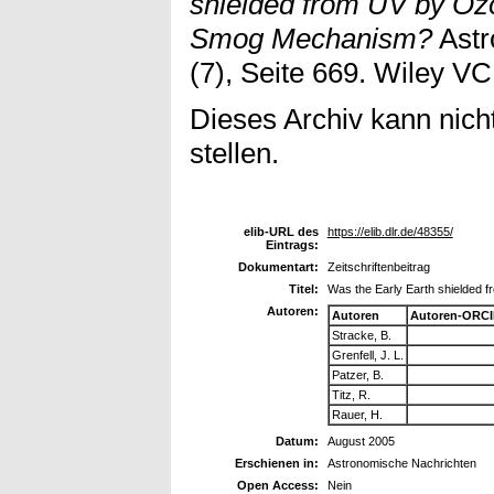
shielded from UV by Oz
Smog Mechanism?
Astr
(7), Seite 669. Wiley V
Dieses Archiv kann nicht
stellen.
elib-URL des
https://elib.dlr.de/48355/
Eintrags:
Dokumentart:
Zeitschriftenbeitrag
Titel:
Was the Early Earth shielded
Autoren:
Autoren
Autoren-ORCI
Stracke, B.
Grenfell, J. L.
Patzer, B.
Titz, R.
Rauer, H.
Datum:
August 2005
Erschienen in:
Astronomische Nachrichten
Open Access:
Nein