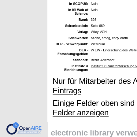
In SCOPUS:
Nein
In ISI Web of
Nein
Science:
Band:
326
Seitenbereich:
Seite 669
Verlag:
Wiley VCH
Stichwörter:
ozone, smog, early earth
DLR - Schwerpunkt:
Weltraum
DLR -
W EW - Erforschung des Welt
Forschungsgebiet:
Standort:
Berlin-Adlershof
Institute &
Institut für Planetenforschung
Einrichtungen:
Nur für Mitarbeiter des 
Eintrags
Einige Felder oben sind
Felder anzeigen
electronic library ver