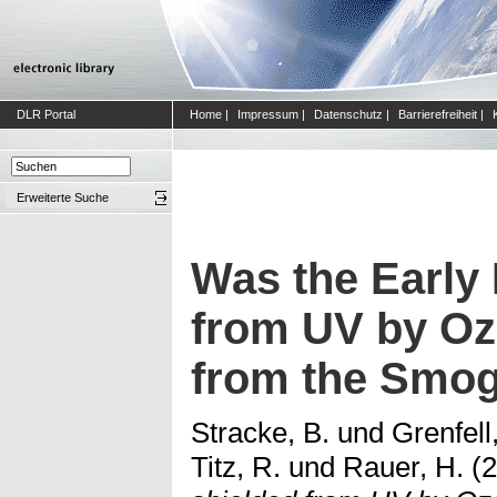
DLR Portal
Home
|
Impressum
|
Datenschutz
|
Barrierefreiheit
|
Erweiterte Suche
Was the Early 
from UV by O
from the Smo
Stracke, B.
und
Grenfell,
Titz, R.
und
Rauer, H.
(2