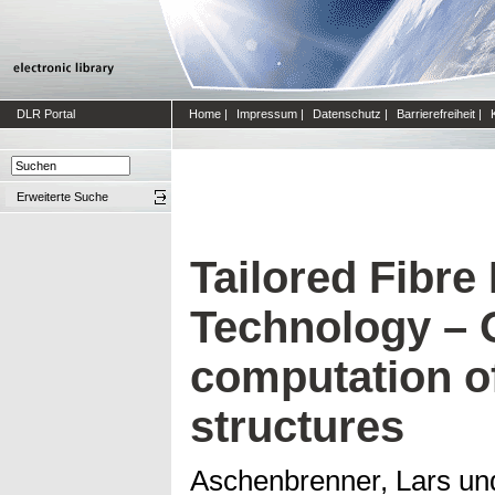
DLR Portal
Home
|
Impressum
|
Datenschutz
|
Barrierefreiheit
|
Erweiterte Suche
Tailored Fibre
Technology – 
computation 
structures
Aschenbrenner, Lars
un