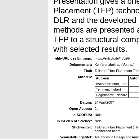
Presentation gives a bri
Placement (TFP) technol
DLR and the developed 
methods are presented a
TFP to a structural com
with selected results.
elib-URL des Eintrags:
https://elib.dlr.de/48326/
Dokumentart:
Konferenzbeitrag (Vortrag)
Titel:
Tailored Fibre Placement Tec
Autoren:
Autoren
Autor
Aschenbrenner, Lars
Temmen, Hubert
Degenhardt, Richard
Datum:
24 April 2007
Open Access:
Ja
In SCOPUS:
Nein
In ISI Web of Science:
Nein
Stichwörter:
Tailored Fibre Placement (TFP
connection beam
Veranstaltungstitel:
Advances in Design and Anal