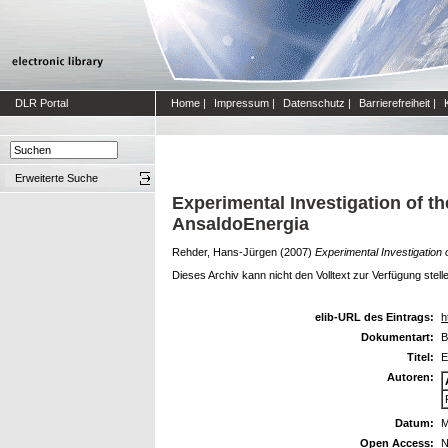
DLR Portal
Home
|
Impressum
|
Datenschutz
|
Barrierefreiheit
|
Erweiterte Suche
Experimental Investigation of t
AnsaldoEnergia
Rehder, Hans-Jürgen
(2007)
Experimental Investigation
Dieses Archiv kann nicht den Volltext zur Verfügung stell
elib-URL des Eintrags:
h
Dokumentart:
B
Titel:
E
Autoren:
Datum:
M
Open Access:
N