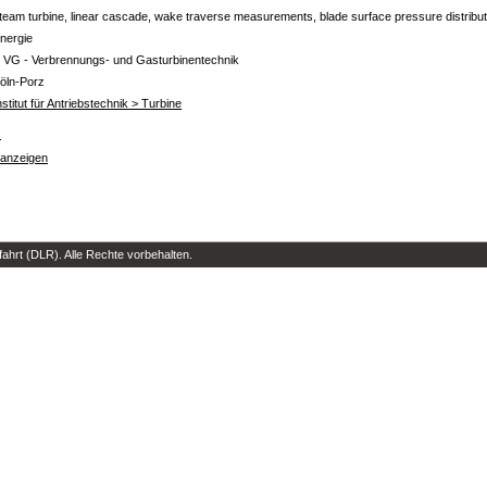
team turbine, linear cascade, wake traverse measurements, blade surface pressure distribut
nergie
 VG - Verbrennungs- und Gasturbinentechnik
öln-Porz
nstitut für Antriebstechnik > Turbine
s
 anzeigen
hrt (DLR). Alle Rechte vorbehalten.