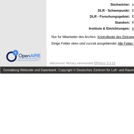
Stichwörter:
s
DLR - Schwerpunkt:
E
DLR - Forschungsgebiet:
E
Standort:
K
Institute & Einrichtungen:
I
Nur für Mitarbeiter des Archivs:
Kontrollseite des Eintrag
Einige Felder oben sind zurzeit ausgeblendet:
Alle Felder
electronic library verwendet
EPrints 3.3.12
Gestaltung Webseite und Datenbank: Copyright © Deutsches Zentrum für Luft- und Raumfa