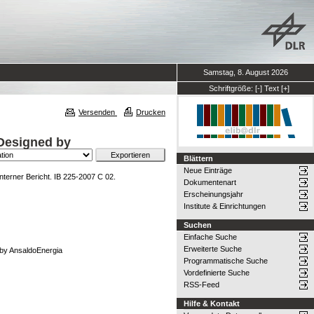
Samstag, 8. August 2026
Schriftgröße:
[-]
Text
[+]
Versenden
Drucken
 Designed by
Blättern
Neue Einträge
terner Bericht. IB 225-2007 C 02.
Dokumentenart
Erscheinungsjahr
Institute & Einrichtungen
Suchen
Einfache Suche
Erweiterte Suche
 by AnsaldoEnergia
Programmatische Suche
Vordefinierte Suche
RSS-Feed
Hilfe & Kontakt