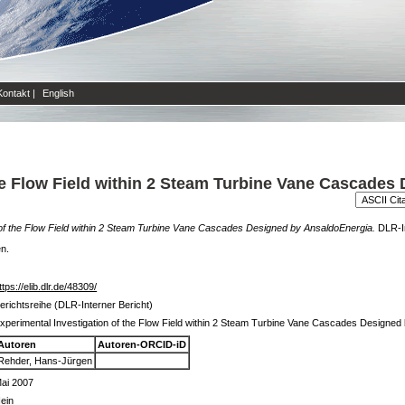
Kontakt
|
English
he Flow Field within 2 Steam Turbine Vane Cascades
 of the Flow Field within 2 Steam Turbine Vane Cascades Designed by AnsaldoEnergia.
DLR-In
en.
ttps://elib.dlr.de/48309/
erichtsreihe (DLR-Interner Bericht)
xperimental Investigation of the Flow Field within 2 Steam Turbine Vane Cascades Designed
Autoren
Autoren-ORCID-iD
Rehder, Hans-Jürgen
ai 2007
ein