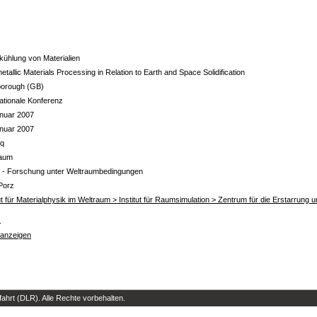
kühlung von Materialien
etallic Materials Processing in Relation to Earth and Space Solidification
orough (GB)
nationale Konferenz
nuar 2007
nuar 2007
iq
raum
- Forschung unter Weltraumbedingungen
Porz
tut für Materialphysik im Weltraum > Institut für Raumsimulation > Zentrum für die Erstarrun
s
 anzeigen
hrt (DLR). Alle Rechte vorbehalten.