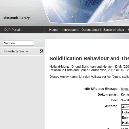
DLR Portal
Home
|
Impressum
|
Datenschutz
|
Barrierefreiheit
|
Erweiterte Suche
Solidification Behaviour and T
Holland-Moritz, D.
und
Egry, Ivan
und
Herlach, D.M.
(20
Relation to Earth and Space Solidification, 2007-01-16 - 
Dieses Archiv kann nicht den Volltext zur Verfügung stell
elib-URL des Eintrags:
https:
Dokumentart:
Konfe
Titel:
Solid
Autoren:
Aut
Holla
Egry
Herl