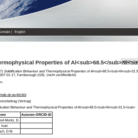
Kontakt
|
English
hermophysical Properties of Al<sub>68.5</sub>Ni<s
07)
Solidification Behaviour and Thermophysical Properties of Al<sub>68.5</sub>Ni<sub>31.
2007-01-17, Farnborough (GB). (nicht veröffentlicht)
en.
//elib.dlr.de/48180/
renzbeitrag (Vortrag)
ification Behaviour and Thermophysical Properties of Al<sub>68.5</sub>Ni<sub>31.5</sub>
oren
Autoren-ORCID-iD
nd-Moritz, D.
, Ivan
ach, D.M.