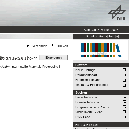
Samstag, 8. August 2026
Schriftgröße:
[-]
Text
[+]
Versenden
Drucken
ub>31.5</sub>
Blättern
5</sub>.
Intermetallic Materials Processing in
Neue Einträge
Dokumentenart
Erscheinungsjahr
Institute & Einrichtungen
Suchen
Einfache Suche
Erweiterte Suche
Programmatische Suche
Vordefinierte Suche
RSS-Feed
Hilfe & Kontakt