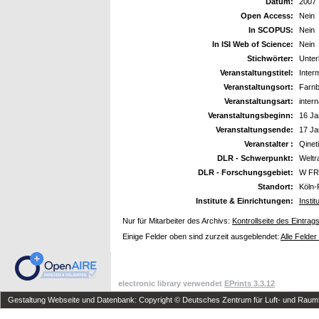
Datum:
2007
Open Access:
Nein
In SCOPUS:
Nein
In ISI Web of Science:
Nein
Stichwörter:
Unter
Veranstaltungstitel:
Interm
Veranstaltungsort:
Farnb
Veranstaltungsart:
inter
Veranstaltungsbeginn:
16 Ja
Veranstaltungsende:
17 Ja
Veranstalter :
Qinet
DLR - Schwerpunkt:
Welt
DLR - Forschungsgebiet:
W FR 
Standort:
Köln-
Institute & Einrichtungen:
Insti
Nur für Mitarbeiter des Archivs:
Kontrollseite des Eintrag
Einige Felder oben sind zurzeit ausgeblendet:
Alle Felder
electronic library verwendet
EPrints 3.3.12
Gestaltung Webseite und Datenbank: Copyright © Deutsches Zentrum für Luft- und Raumfa