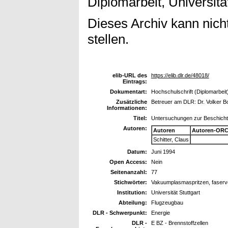
Diplomarbeit, Universität
Dieses Archiv kann nicht
stellen.
elib-URL des
https://elib.dlr.de/48018/
Eintrags:
Dokumentart:
Hochschulschrift (Diplomarbeit
Zusätzliche
Betreuer am DLR: Dr. Volker B
Informationen:
Titel:
Untersuchungen zur Beschichtu
Autoren:
Autoren
Autoren-ORC
Schitter, Claus
Datum:
Juni 1994
Open Access:
Nein
Seitenanzahl:
77
Stichwörter:
Vakuumplasmaspritzen, faserve
Institution:
Universität Stuttgart
Abteilung:
Flugzeugbau
DLR - Schwerpunkt:
Energie
DLR -
E BZ - Brennstoffzellen