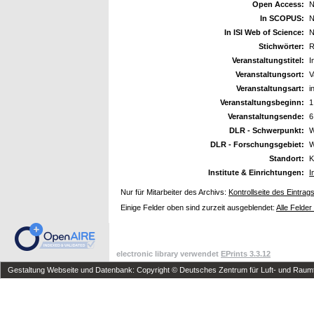
Open Access:
N
In SCOPUS:
N
In ISI Web of Science:
N
Stichwörter:
R
Veranstaltungstitel:
I
Veranstaltungsort:
V
Veranstaltungsart:
i
Veranstaltungsbeginn:
1
Veranstaltungsende:
6
DLR - Schwerpunkt:
W
DLR - Forschungsgebiet:
W
Standort:
K
Institute & Einrichtungen:
I
Nur für Mitarbeiter des Archivs:
Kontrollseite des Eintrag
Einige Felder oben sind zurzeit ausgeblendet:
Alle Felder
electronic library verwendet
EPrints 3.3.12
Gestaltung Webseite und Datenbank: Copyright © Deutsches Zentrum für Luft- und Raumfa