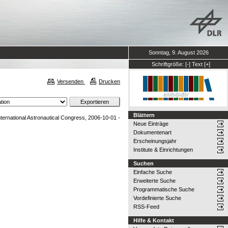
Sonntag, 9. August 2026
Schriftgröße:
[-]
Text
[+]
Versenden
Drucken
Blättern
nternational Astronautical Congress, 2006-10-01 -
Neue Einträge
Dokumentenart
Erscheinungsjahr
Institute & Einrichtungen
Suchen
Einfache Suche
Erweiterte Suche
Programmatische Suche
Vordefinierte Suche
RSS-Feed
Hilfe & Kontakt