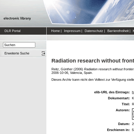
DLR Portal
Home
|
Impressum
|
Datenschutz
|
Barrierefreiheit
|
Erweiterte Suche
Radiation research without front
Reitz, Günther
(2006)
Radiation research without frontie
2006-10-06, Valencia, Spain.
Dieses Archiv kann nicht den Volltext zur Verfügung stell
elib-URL des Eintrags:
h
Dokumentart:
K
Titel:
R
Autoren:
Datum:
2
Erschienen in:
5