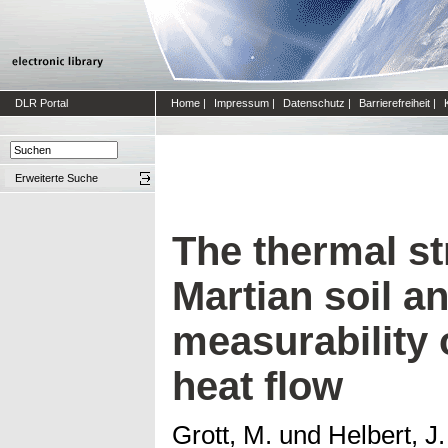
DLR Portal
Home
|
Impressum
|
Datenschutz
|
Barrierefreiheit
|
Erweiterte Suche
The thermal st
Martian soil a
measurability 
heat flow
Grott, M.
und
Helbert, J.