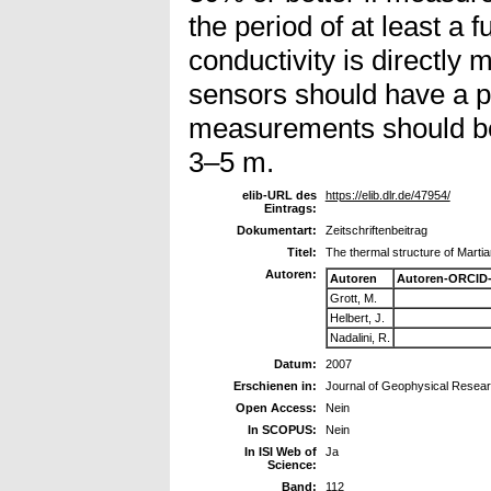
the period of at least a 
conductivity is directly
sensors should have a pr
measurements should be
3–5 m.
elib-URL des
https://elib.dlr.de/47954/
Eintrags:
Dokumentart:
Zeitschriftenbeitrag
Titel:
The thermal structure of Martian
Autoren:
Autoren
Autoren-ORCID-
Grott, M.
Helbert, J.
Nadalini, R.
Datum:
2007
Erschienen in:
Journal of Geophysical Resea
Open Access:
Nein
In SCOPUS:
Nein
In ISI Web of
Ja
Science:
Band:
112