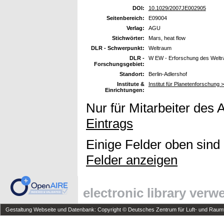
DOI:
10.1029/2007JE002905
Seitenbereich:
E09004
Verlag:
AGU
Stichwörter:
Mars, heat flow
DLR - Schwerpunkt:
Weltraum
DLR -
W EW - Erforschung des Welt
Forschungsgebiet:
Standort:
Berlin-Adlershof
Institute &
Institut für Planetenforschung 
Einrichtungen:
Nur für Mitarbeiter des 
Eintrags
Einige Felder oben sind
Felder anzeigen
electronic library ver
Gestaltung Webseite und Datenbank: Copyright © Deutsches Zentrum für Luft- und Raumfa