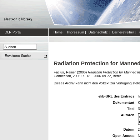
DLR Portal
Home
|
Impressum
|
Datenschutz
|
Barrierefreiheit
|
Erweiterte Suche
Radiation Protection for Manned
Facius, Rainer
(2006)
Radiation Protection for Manned I
Connection, 2006-09-18 - 2006-09-22, Berlin.
Dieses Archiv kann nicht den Volltext zur Verfügung stell
elib-URL des Eintrags:
h
Dokumentart:
K
Titel:
R
Autoren:
Datum:
2
Open Access:
N