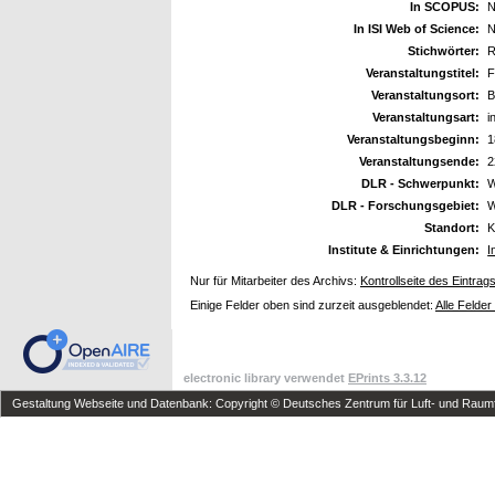
In SCOPUS:
N
In ISI Web of Science:
N
Stichwörter:
R
Veranstaltungstitel:
F
Veranstaltungsort:
B
Veranstaltungsart:
i
Veranstaltungsbeginn:
1
Veranstaltungsende:
2
DLR - Schwerpunkt:
W
DLR - Forschungsgebiet:
W
Standort:
K
Institute & Einrichtungen:
I
Nur für Mitarbeiter des Archivs:
Kontrollseite des Eintrag
Einige Felder oben sind zurzeit ausgeblendet:
Alle Felder
electronic library verwendet
EPrints 3.3.12
Gestaltung Webseite und Datenbank: Copyright © Deutsches Zentrum für Luft- und Raumfa