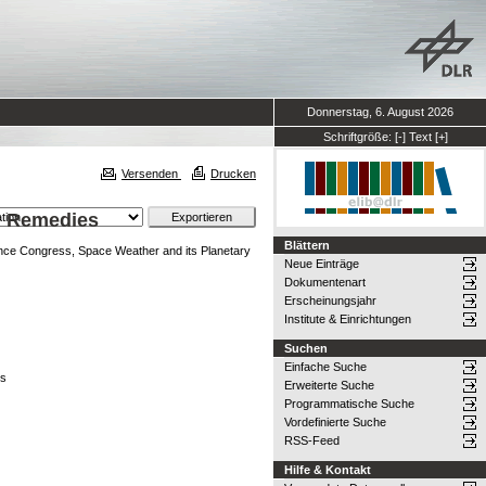
Donnerstag, 6. August 2026
Schriftgröße:
[-]
Text
[+]
Versenden
Drucken
s, Remedies
Blättern
nce Congress, Space Weather and its Planetary
Neue Einträge
Dokumentenart
Erscheinungsjahr
Institute & Einrichtungen
Suchen
Einfache Suche
es
Erweiterte Suche
Programmatische Suche
Vordefinierte Suche
RSS-Feed
Hilfe & Kontakt