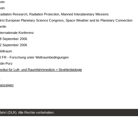
ein
ein
adiation Research, Radiation Protection, Manned Interplanetary Missions
irst European Planetary Science Congress, Space Weather and its Planetary Connection
erlin
nternationale Konferenz
8 September 2006
2 September 2006
eltraum
 FR - Forschung unter Weltraumbedingungen
öln-Porz
nstitut für Luft- und Raumfahrtmedizin > Strahlenbiologie
s
 anzeigen
hrt (DLR). Alle Rechte vorbehalten.