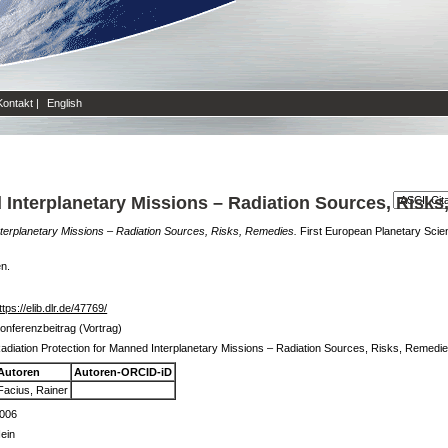
Kontakt
|
English
 Interplanetary Missions – Radiation Sources, Risk
nterplanetary Missions – Radiation Sources, Risks, Remedies.
First European Planetary Scie
en.
ttps://elib.dlr.de/47769/
onferenzbeitrag (Vortrag)
adiation Protection for Manned Interplanetary Missions – Radiation Sources, Risks, Remedi
Autoren
Autoren-ORCID-iD
Facius, Rainer
006
ein