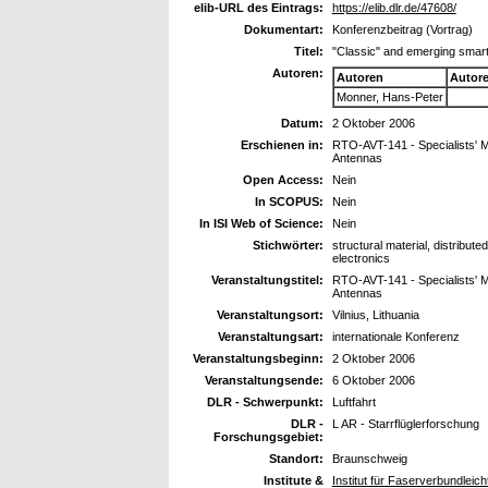
elib-URL des Eintrags:
https://elib.dlr.de/47608/
Dokumentart:
Konferenzbeitrag (Vortrag)
Titel:
"Classic" and emerging smart 
Autoren:
Autoren
Autor
Monner, Hans-Peter
Datum:
2 Oktober 2006
Erschienen in:
RTO-AVT-141 - Specialists' Me
Antennas
Open Access:
Nein
In SCOPUS:
Nein
In ISI Web of Science:
Nein
Stichwörter:
structural material, distribut
electronics
Veranstaltungstitel:
RTO-AVT-141 - Specialists' Me
Antennas
Veranstaltungsort:
Vilnius, Lithuania
Veranstaltungsart:
internationale Konferenz
Veranstaltungsbeginn:
2 Oktober 2006
Veranstaltungsende:
6 Oktober 2006
DLR - Schwerpunkt:
Luftfahrt
DLR -
L AR - Starrflüglerforschung
Forschungsgebiet:
Standort:
Braunschweig
Institute &
Institut für Faserverbundleic