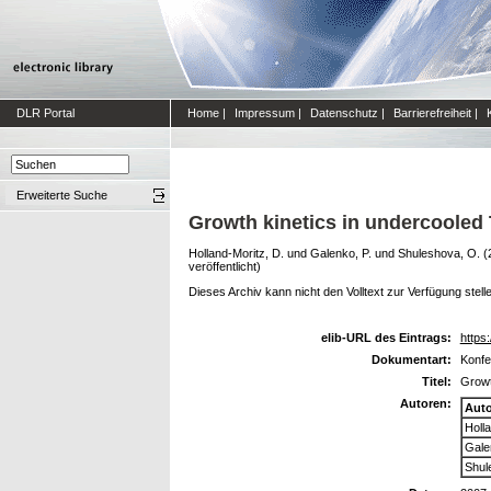
DLR Portal
Home
|
Impressum
|
Datenschutz
|
Barrierefreiheit
|
Erweiterte Suche
Growth kinetics in undercooled 
Holland-Moritz, D.
und
Galenko, P.
und
Shuleshova, O.
(
veröffentlicht)
Dieses Archiv kann nicht den Volltext zur Verfügung stell
elib-URL des Eintrags:
https:
Dokumentart:
Konfe
Titel:
Growt
Autoren:
Aut
Holla
Gale
Shul