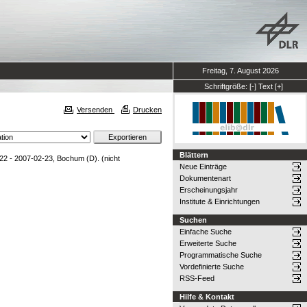
Freitag, 7. August 2026
Schriftgröße:
[-]
Text
[+]
Versenden
Drucken
Blättern
22 - 2007-02-23, Bochum (D). (nicht
Neue Einträge
Dokumentenart
Erscheinungsjahr
Institute & Einrichtungen
Suchen
Einfache Suche
Erweiterte Suche
Programmatische Suche
Vordefinierte Suche
RSS-Feed
Hilfe & Kontakt