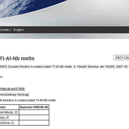
Kontakt
|
English
Ti-Al-Nb melts
2007)
Growth kinetics in undercooled Ti-Al-Nb melts.
8. Kinetik-Seminar der DGKK, 2007-02-
en.
//elib.dlr.de/47468/
renzbeitrag (Vortrag)
h kinetics in undercooled Ti-Al-Nb melts
oren
Autoren-ORCID-iD
nd-Moritz, D.
nko, P.
eshova, O.