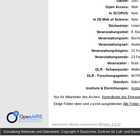
Datum:
2007
Open Access:
Nein
In SCOPUS:
Nein
In ISI Web of Science:
Nein
Stichwörter:
Unter
Veranstaltungstitel:
8. Ki
Veranstaltungsort:
Boch
Veranstaltungsart:
Ande
Veranstaltungsbeginn:
22 Fe
Veranstaltungsende:
23 Fe
Veranstalter :
Ruhr-
DLR - Schwerpunkt:
Welt
DLR - Forschungsgebiet:
W FR 
Standort:
Köln-
Institute & Einrichtungen:
Insti
Nur für Mitarbeiter des Archivs:
Kontrollseite des Eintrag
Einige Felder oben sind zurzeit ausgeblendet:
Alle Felder
electronic library verwendet
EPrints 3.3.12
Gestaltung Webseite und Datenbank: Copyright © Deutsches Zentrum für Luft- und Raumfa