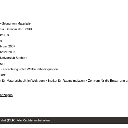
kühlung von Materialien
netik-Seminar der DGKK
um (D)
re
bruar 2007
bruar 2007
Universität Bochum
raum
- Forschung unter Weltraumbedingungen
Porz
tut für Materialphysik im Weltraum > Institut für Raumsimulation > Zentrum für die Erstarrun
s
 anzeigen
hrt (DLR). Alle Rechte vorbehalten.