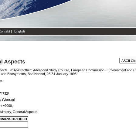
Kontakt
|
English
al Aspects
pects.
In: Abstractheft. Advanced Study Course, European Commission - Environment and Cl
th and Ecosystems, Bad Honnef, 25-31 January 1998.
en.
e/4732/
g (Vortrag)
hr=2000,
osimetry, General Aspects
utoren-ORCID-iD