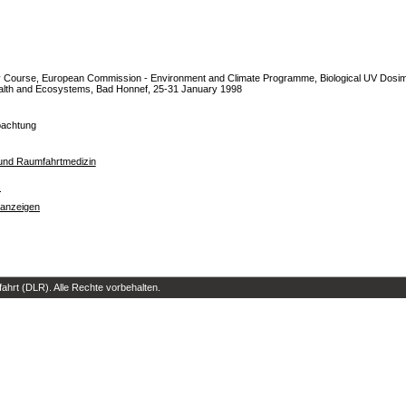
Course, European Commission - Environment and Climate Programme, Biological UV Dosimet
alth and Ecosystems, Bad Honnef, 25-31 January 1998
bachtung
t- und Raumfahrtmedizin
s
 anzeigen
hrt (DLR). Alle Rechte vorbehalten.