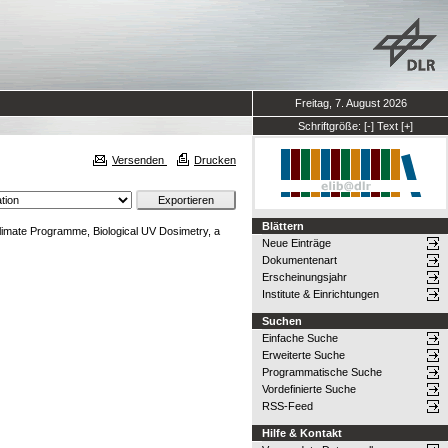
Freitag, 7. August 2026
Schriftgröße:
[-]
Text
[+]
Versenden
Drucken
Blättern
imate Programme, Biological UV Dosimetry, a
Neue Einträge
Dokumentenart
Erscheinungsjahr
Institute & Einrichtungen
Suchen
Einfache Suche
Erweiterte Suche
Programmatische Suche
Vordefinierte Suche
RSS-Feed
Hilfe & Kontakt