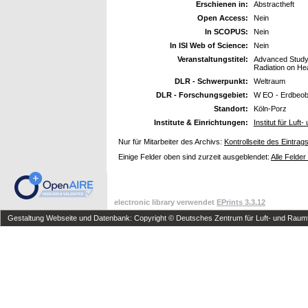
Erschienen in:
Abstractheft
Open Access:
Nein
In SCOPUS:
Nein
In ISI Web of Science:
Nein
Veranstaltungstitel:
Advanced Study 
Radiation on He
DLR - Schwerpunkt:
Weltraum
DLR - Forschungsgebiet:
W EO - Erdbeo
Standort:
Köln-Porz
Institute & Einrichtungen:
Institut für Luf
Nur für Mitarbeiter des Archivs:
Kontrollseite des Eintrag
Einige Felder oben sind zurzeit ausgeblendet:
Alle Felder
electronic library verwendet
EPrints 3.3.12
Gestaltung Webseite und Datenbank: Copyright © Deutsches Zentrum für Luft- und Raumfa