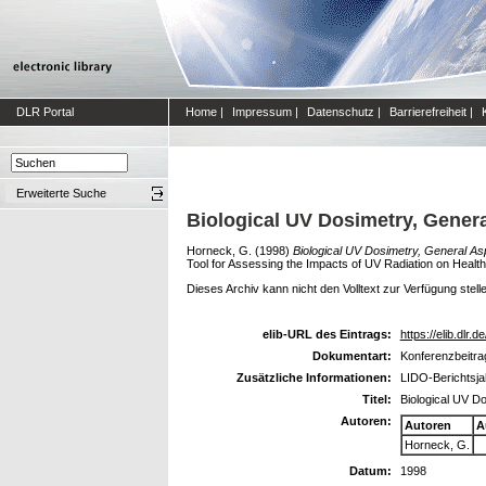
DLR Portal
Home
|
Impressum
|
Datenschutz
|
Barrierefreiheit
|
Erweiterte Suche
Biological UV Dosimetry, Gener
Horneck, G.
(1998)
Biological UV Dosimetry, General As
Tool for Assessing the Impacts of UV Radiation on Heal
Dieses Archiv kann nicht den Volltext zur Verfügung stell
elib-URL des Eintrags:
https://elib.dlr.d
Dokumentart:
Konferenzbeitra
Zusätzliche Informationen:
LIDO-Berichtsja
Titel:
Biological UV D
Autoren:
Autoren
A
Horneck, G.
Datum:
1998