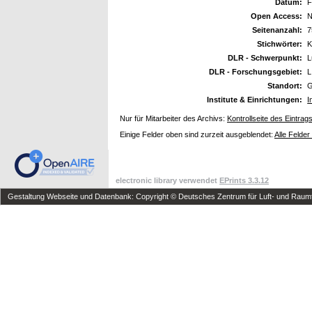
Datum:
F
Open Access:
N
Seitenanzahl:
7
Stichwörter:
K
DLR - Schwerpunkt:
L
DLR - Forschungsgebiet:
L
Standort:
G
Institute & Einrichtungen:
I
Nur für Mitarbeiter des Archivs:
Kontrollseite des Eintrag
Einige Felder oben sind zurzeit ausgeblendet:
Alle Felder
electronic library verwendet
EPrints 3.3.12
Gestaltung Webseite und Datenbank: Copyright © Deutsches Zentrum für Luft- und Raumfa