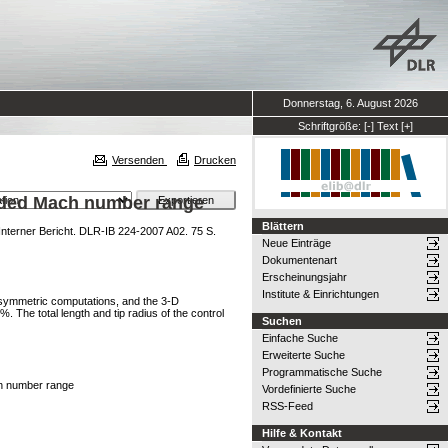
Donnerstag, 6. August 2026
Schriftgröße:
[-]
Text
[+]
Versenden
Drucken
ended Mach number range
Blättern
terner Bericht. DLR-IB 224-2007 A02. 75 S.
Neue Einträge
Dokumentenart
Erscheinungsjahr
Institute & Einrichtungen
xisymmetric computations, and the 3-D
 The total length and tip radius of the control
Suchen
Einfache Suche
Erweiterte Suche
Programmatische Suche
ch number range
Vordefinierte Suche
RSS-Feed
Hilfe & Kontakt