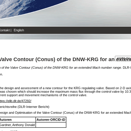
Kontakt
|
English
 Valve Contour (Conus) of the DNW-KRG for an ext
n of the Valve Contour (Conus) of the DNW-KRG for an extended Mach number range.
DLR-In
en.
or the design and assessment of a new contour for the KRG regulating valve. Based on 2-D a
r was chosen which should increase the maximum mass flux through the control valve by 10.3%.
urrent support and movement mechanisms of the control valve.
ttps://elib.dlr.de/47292/
erichtsreihe (DLR-Interner Bericht)
esign and Optimisation of the Valve Contour (Conus) of the DNW-KRG for an extended Ma
Autoren
Autoren-ORCID-iD
Gardner, Anthony Donald