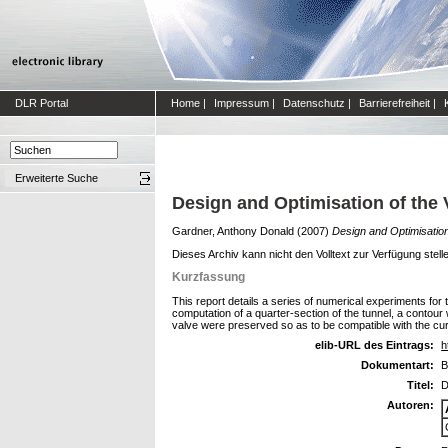
DLR Portal
Home
|
Impressum
|
Datenschutz
|
Barrierefreiheit
|
Erweiterte Suche
Design and Optimisation of the
Gardner, Anthony Donald
(2007)
Design and Optimisatio
Dieses Archiv kann nicht den Volltext zur Verfügung stell
Kurzfassung
This report details a series of numerical experiments f
computation of a quarter-section of the tunnel, a contou
valve were preserved so as to be compatible with the c
elib-URL des Eintrags:
h
Dokumentart:
B
Titel:
D
Autoren: