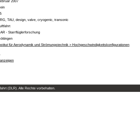
ebruar 2007
ein
5
RG, TAU, design, valve, cryogenic, transonic
uftfahrt
 AR - Starrflüglerforschung
öttingen
nstitut für Aerodynamik und Strömungstechnik > Hochgeschwindigkeitskonfigurationen
s
 anzeigen
hrt (DLR). Alle Rechte vorbehalten.