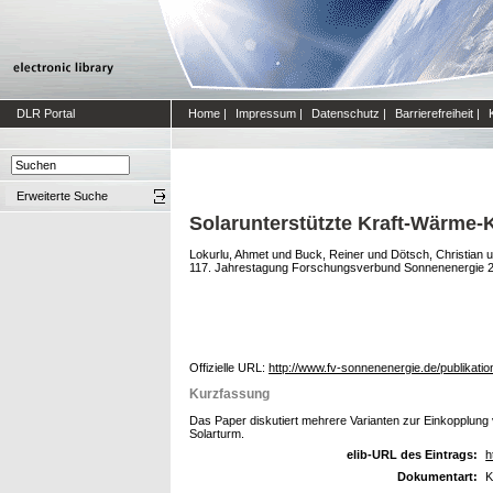
DLR Portal
Home
|
Impressum
|
Datenschutz
|
Barrierefreiheit
|
Erweiterte Suche
Solarunterstützte Kraft-Wärme-
Lokurlu, Ahmet
und
Buck, Reiner
und
Dötsch, Christian
u
117. Jahrestagung Forschungsverbund Sonnenenergie 20
Offizielle URL:
http://www.fv-sonnenenergie.de/publikat
Kurzfassung
Das Paper diskutiert mehrere Varianten zur Einkopplung
Solarturm.
elib-URL des Eintrags:
h
Dokumentart:
K