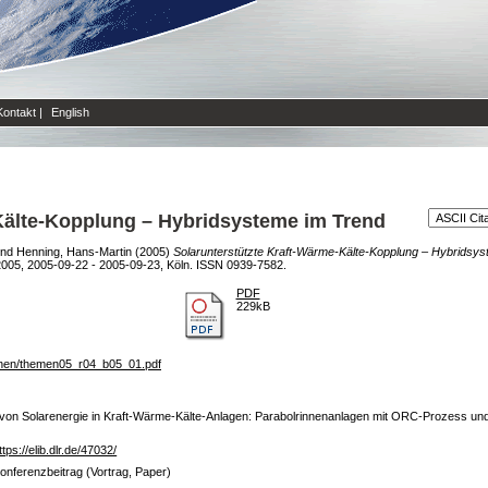
Kontakt
|
English
Kälte-Kopplung – Hybridsysteme im Trend
nd
Henning, Hans-Martin
(2005)
Solarunterstützte Kraft-Wärme-Kälte-Kopplung – Hybridsys
05, 2005-09-22 - 2005-09-23, Köln. ISSN 0939-7582.
PDF
229kB
ionen/themen05_r04_b05_01.pdf
 von Solarenergie in Kraft-Wärme-Kälte-Anlagen: Parabolrinnenanlagen mit ORC-Prozess und 
ttps://elib.dlr.de/47032/
onferenzbeitrag (Vortrag, Paper)