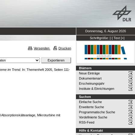
Donnerstag, 6. August 2026
Schriftgröße:
[-]
Text
[+]
Versenden
Drucken
Blättern
teme im Trend.
In: Themenheft 2005, Seiten 111-
Neue Einträge
Dokumentenart
Erscheinungsjahr
Institute & Einrichtungen
Suchen
Einfache Suche
Erweiterte Suche
Programmatische Suche
Absorptionskälteanlage, Mikroturbine mit
Vordefinierte Suche
RSS-Feed
Hilfe & Kontakt