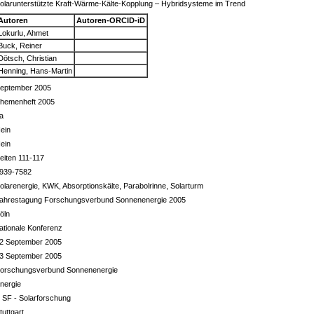
olarunterstützte Kraft-Wärme-Kälte-Kopplung – Hybridsysteme im Trend
Autoren
Autoren-ORCID-iD
Lokurlu, Ahmet
Buck, Reiner
Dötsch, Christian
Henning, Hans-Martin
eptember 2005
hemenheft 2005
a
ein
ein
eiten 111-117
939-7582
olarenergie, KWK, Absorptionskälte, Parabolrinne, Solarturm
ahrestagung Forschungsverbund Sonnenenergie 2005
öln
ationale Konferenz
2 September 2005
3 September 2005
orschungsverbund Sonnenenergie
nergie
 SF - Solarforschung
tuttgart