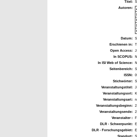
Titel:
S
Autoren:
Datum:
S
Erschienen in:
T
Open Access:
J
In SCOPUS:
N
In ISI Web of Science:
N
Seitenbereich:
S
ISSN:
0
Stichwörter:
S
Veranstaltungstitel:
J
Veranstaltungsort:
K
Veranstaltungsart:
n
Veranstaltungsbeginn:
2
Veranstaltungsende:
2
Veranstalter :
F
DLR - Schwerpunkt:
E
DLR - Forschungsgebiet:
E
Standort:
S