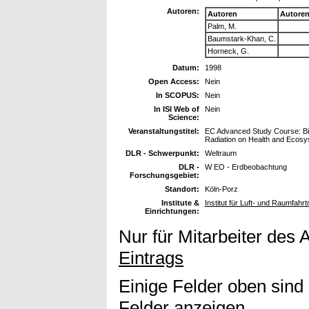
Autoren:
Autoren
Autore
Palm, M.
Baumstark-Khan, C.
Horneck, G.
Datum:
1998
Open Access:
Nein
In SCOPUS:
Nein
In ISI Web of
Nein
Science:
Veranstaltungstitel:
EC Advanced Study Course: Bio
Radiation on Health and Ecos
DLR - Schwerpunkt:
Weltraum
DLR -
W EO - Erdbeobachtung
Forschungsgebiet:
Standort:
Köln-Porz
Institute &
Institut für Luft- und Raumfahr
Einrichtungen:
Nur für Mitarbeiter des 
Eintrags
Einige Felder oben sind
Felder anzeigen