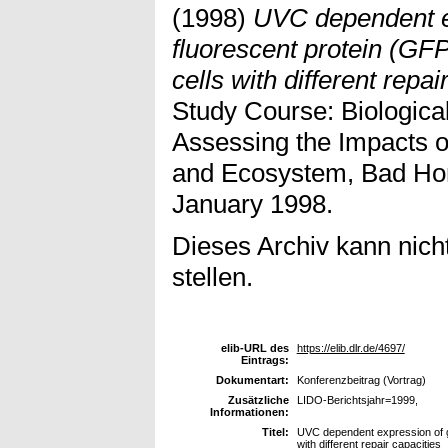
(1998)
UVC dependent e
fluorescent protein (GF
cells with different repai
Study Course: Biologica
Assessing the Impacts o
and Ecosystem, Bad Ho
January 1998.
Dieses Archiv kann nicht
stellen.
elib-URL des
https://elib.dlr.de/4697/
Eintrags:
Dokumentart:
Konferenzbeitrag (Vortrag)
Zusätzliche
LIDO-Berichtsjahr=1999,
Informationen:
Titel:
UVC dependent expression of g
with different repair capacities