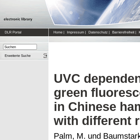
DLR Portal
Home
|
Impressum
|
Datenschutz
|
Barrierefreiheit
|
Erweiterte Suche
UVC dependent
green fluoresc
in Chinese ham
with different 
Palm, M.
und
Baumstark