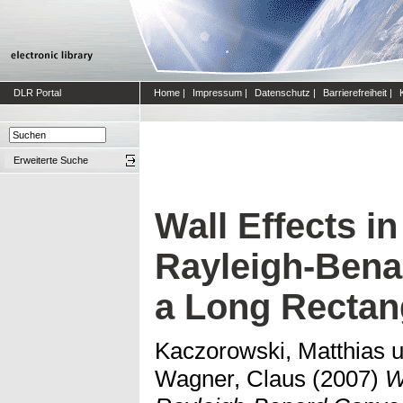
DLR Portal
Home
|
Impressum
|
Datenschutz
|
Barrierefreiheit
|
Erweiterte Suche
Wall Effects in
Rayleigh-Bena
a Long Rectang
Kaczorowski, Matthias
u
Wagner, Claus
(2007)
W