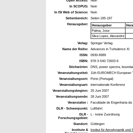
Open Access:
Nein
In SCOPUS:
Nein
In ISI Web of Science:
Nein
Seitenbereich:
Seiten 185-187
Herausgeber:
Herausgeber
Her
Palma, Jose
Silva Lopes, Alexandre
Verlag:
Springer Verlag
Name der Reihe:
Advances in Turbulence XI
ISSN:
0930-8989
ISBN:
978-3-540-72603-6
Stichwörter:
DNS, power spectra, boundary
Veranstaltungstitel:
11th EUROMECH European T
Veranstaltungsort:
Porto (Portugal)
Veranstaltungsart:
internationale Konferenz
Veranstaltungsbeginn:
25 Juni 2007
Veranstaltungsende:
28 Juni 2007
Veranstalter :
Faculdade de Engenharia da 
DLR - Schwerpunkt:
Luftfahrt
DLR -
L - keine Zuordnung
Forschungsgebiet:
Standort:
Göttingen
Institute &
Institut für Aerodynamik und