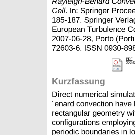
Rayleigh-Benard Convec
Cell.
In: Springer Procee
185-187. Springer Ver
European Turbulence Co
2007-06-28, Porto (Port
72603-6. ISSN 0930-89
PDF
-
303k
Kurzfassung
Direct numerical simulat
´enard convection have b
rectangular geometry wit
configurations employing
periodic boundaries in lo