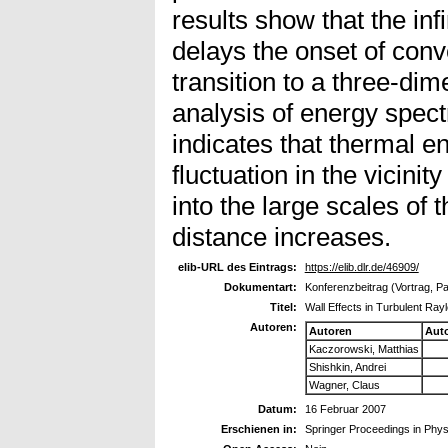
results show that the infi
delays the onset of conv
transition to a three-dim
analysis of energy spect
indicates that thermal e
fluctuation in the vicinity
into the large scales of t
distance increases.
elib-URL des Eintrags:
https://elib.dlr.de/46909/
Dokumentart:
Konferenzbeitrag (Vortrag, P
Titel:
Wall Effects in Turbulent Ray
Autoren:
Autoren
Aut
Kaczorowski, Matthias
Shishkin, Andrei
Wagner, Claus
Datum:
16 Februar 2007
Erschienen in:
Springer Proceedings in Phys