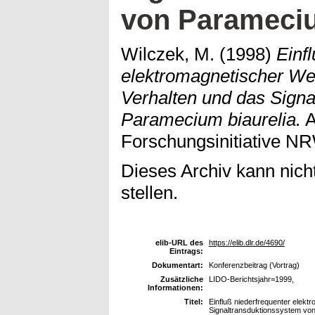
von Parameciu
Wilczek, M.
(1998)
Einf
elektromagnetischer Wec
Verhalten und das Sign
Paramecium biaurelia.
A
Forschungsinitiative NR
Dieses Archiv kann nicht
stellen.
elib-URL des
https://elib.dlr.de/4690/
Eintrags:
Dokumentart:
Konferenzbeitrag (Vortrag)
Zusätzliche
LIDO-Berichtsjahr=1999,
Informationen:
Titel:
Einfluß niederfrequenter elekt
Signaltransduktionssystem von