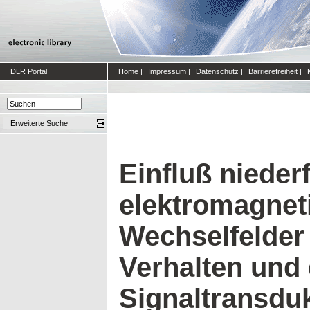
DLR Portal
Home
|
Impressum
|
Datenschutz
|
Barrierefreiheit
|
Erweiterte Suche
Einfluß nieder
elektromagnet
Wechselfelder
Verhalten und
Signaltransdu