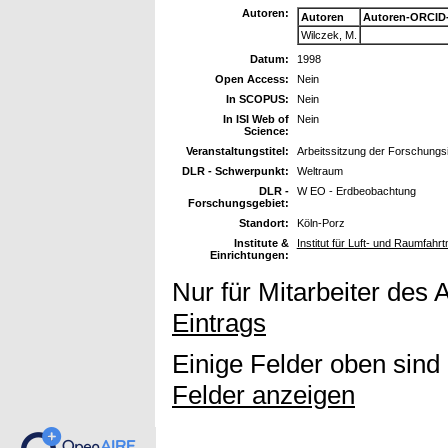
Autoren:
Autoren
Autoren-ORCID
Wilczek, M.
Datum:
1998
Open Access:
Nein
In SCOPUS:
Nein
In ISI Web of
Nein
Science:
Veranstaltungstitel:
Arbeitssitzung der Forschungsi
DLR - Schwerpunkt:
Weltraum
DLR -
W EO - Erdbeobachtung
Forschungsgebiet:
Standort:
Köln-Porz
Institute &
Institut für Luft- und Raumfahr
Einrichtungen:
Nur für Mitarbeiter des 
Eintrags
Einige Felder oben sind
Felder anzeigen