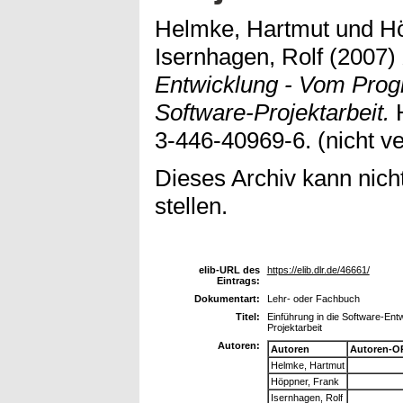
Helmke, Hartmut
und
Hö
Isernhagen, Rolf
(2007)
Entwicklung - Vom Prog
Software-Projektarbeit.
H
3-446-40969-6. (nicht ver
Dieses Archiv kann nicht
stellen.
elib-URL des
https://elib.dlr.de/46661/
Eintrags:
Dokumentart:
Lehr- oder Fachbuch
Titel:
Einführung in die Software-Ent
Projektarbeit
Autoren:
Autoren
Autoren-O
Helmke, Hartmut
Höppner, Frank
Isernhagen, Rolf