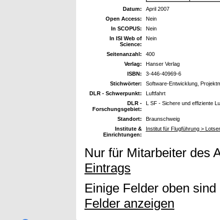
Datum:
April 2007
Open Access:
Nein
In SCOPUS:
Nein
In ISI Web of
Nein
Science:
Seitenanzahl:
400
Verlag:
Hanser Verlag
ISBN:
3-446-40969-6
Stichwörter:
Software-Entwicklung, Projek
DLR - Schwerpunkt:
Luftfahrt
DLR -
L SF - Sichere und effiziente L
Forschungsgebiet:
Standort:
Braunschweig
Institute &
Institut für Flugführung > Lots
Einrichtungen:
Nur für Mitarbeiter des 
Eintrags
Einige Felder oben sind
Felder anzeigen