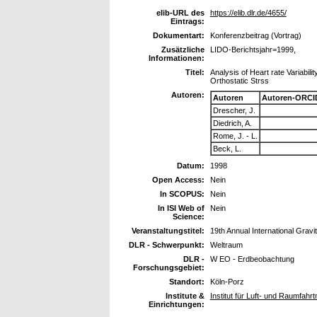
elib-URL des
https://elib.dlr.de/4655/
Eintrags:
Dokumentart:
Konferenzbeitrag (Vortrag)
Zusätzliche
LIDO-Berichtsjahr=1999,
Informationen:
Titel:
Analysis of Heart rate Variabil
Orthostatic Strss
Autoren:
Autoren
Autoren-ORCI
Drescher, J.
Diedrich, A.
Rome, J. - L.
Beck, L.
Datum:
1998
Open Access:
Nein
In SCOPUS:
Nein
In ISI Web of
Nein
Science:
Veranstaltungstitel:
19th Annual International Gravi
DLR - Schwerpunkt:
Weltraum
DLR -
W EO - Erdbeobachtung
Forschungsgebiet:
Standort:
Köln-Porz
Institute &
Institut für Luft- und Raumfahr
Einrichtungen: