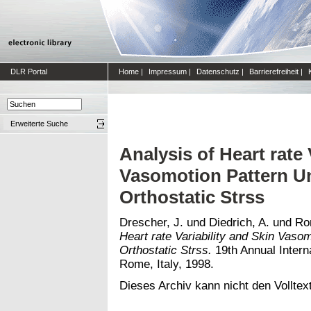
DLR Portal
Home
|
Impressum
|
Datenschutz
|
Barrierefreiheit
|
Erweiterte Suche
Analysis of Heart rate 
Vasomotion Pattern U
Orthostatic Strss
Drescher, J.
und
Diedrich, A.
und
Rom
Heart rate Variability and Skin Vaso
Orthostatic Strss.
19th Annual Intern
Rome, Italy, 1998.
Dieses Archiv kann nicht den Volltext