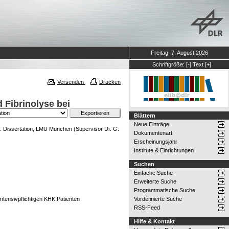
Freitag, 7. August 2026
Schriftgröße:
[-]
Text
[+]
Versenden
Drucken
 Fibrinolyse bei
Blättern
Neue Einträge
.
Dissertation, LMU München (Supervisor Dr. G.
Dokumentenart
Erscheinungsjahr
Institute & Einrichtungen
Suchen
Einfache Suche
Erweiterte Suche
Programmatische Suche
intensivpflichtigen KHK Patienten
Vordefinierte Suche
RSS-Feed
Hilfe & Kontakt