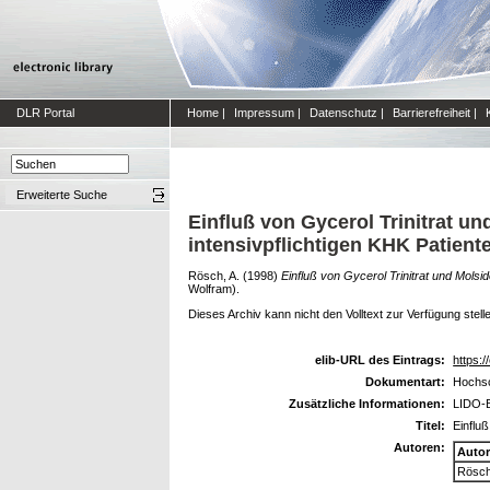
DLR Portal
Home
|
Impressum
|
Datenschutz
|
Barrierefreiheit
|
Erweiterte Suche
Einfluß von Gycerol Trinitrat u
intensivpflichtigen KHK Patient
Rösch, A.
(1998)
Einfluß von Gycerol Trinitrat und Molsi
Wolfram).
Dieses Archiv kann nicht den Volltext zur Verfügung stell
elib-URL des Eintrags:
https:/
Dokumentart:
Hochsc
Zusätzliche Informationen:
LIDO-B
Titel:
Einfluß
Autoren:
Auto
Rösch