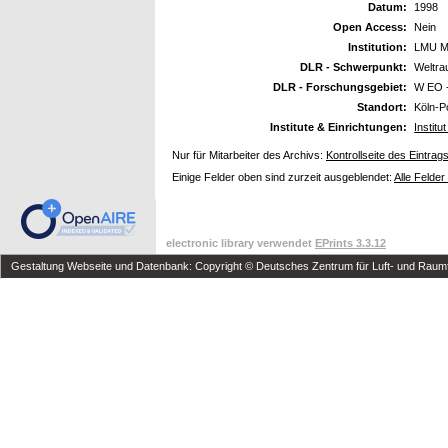
Datum:
1998
Open Access:
Nein
Institution:
LMU Mü
DLR - Schwerpunkt:
Weltr
DLR - Forschungsgebiet:
W EO 
Standort:
Köln-P
Institute & Einrichtungen:
Institu
Nur für Mitarbeiter des Archivs:
Kontrollseite des Eintrag
Einige Felder oben sind zurzeit ausgeblendet:
Alle Felder
electronic library verwendet
EPrints 3.3.12
Gestaltung Webseite und Datenbank: Copyright © Deutsches Zentrum für Luft- und Raumfa