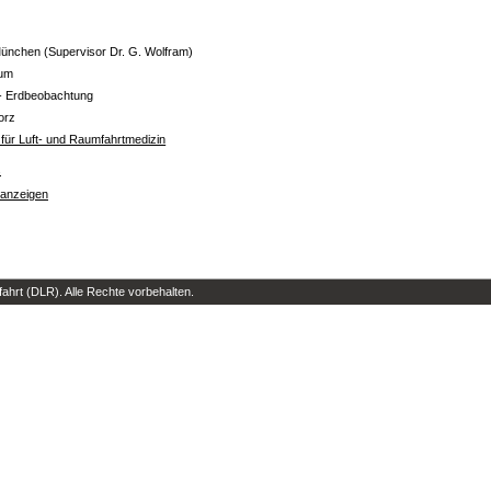
nchen (Supervisor Dr. G. Wolfram)
aum
- Erdbeobachtung
orz
t für Luft- und Raumfahrtmedizin
s
 anzeigen
hrt (DLR). Alle Rechte vorbehalten.