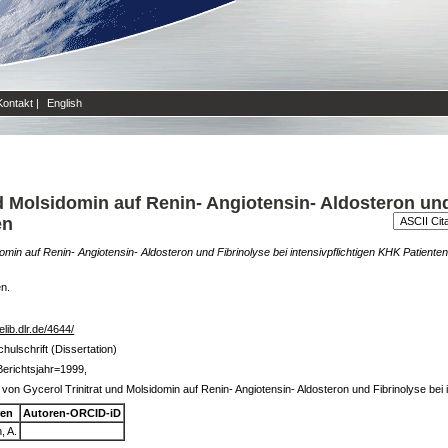
Kontakt
|
English
nd Molsidomin auf Renin- Angiotensin- Aldosteron und
en
domin auf Renin- Angiotensin- Aldosteron und Fibrinolyse bei intensivpflichtigen KHK Patienten
en.
/elib.dlr.de/4644/
hulschrift (Dissertation)
erichtsjahr=1999,
 von Gycerol Trinitrat und Molsidomin auf Renin- Angiotensin- Aldosteron und Fibrinolyse bei 
ren
Autoren-ORCID-iD
, A.