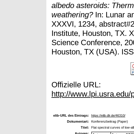
albedo asteroids: Ther
weathering?
In: Lunar a
XXXVI, 1234, abstract#2
Institute, Houston, TX.
Science Conference, 20
Houston, TX (USA). IS
Offizielle URL:
http://www.lpi.usra.edu/
elib-URL des Eintrags:
https://elib.dlr.de/46310/
Dokumentart:
Konferenzbeitrag (Paper)
Titel:
Flat spectral curves of low-
Autoren: