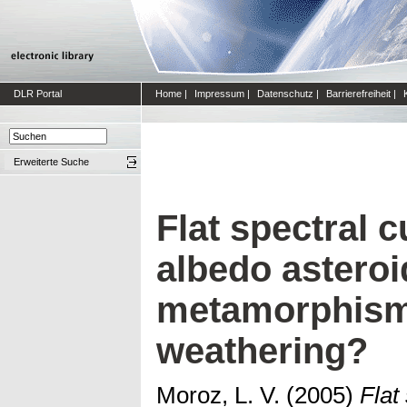
DLR Portal
Home
|
Impressum
|
Datenschutz
|
Barrierefreiheit
|
Erweiterte Suche
Flat spectral c
albedo astero
metamorphism
weathering?
Moroz, L. V.
(2005)
Flat