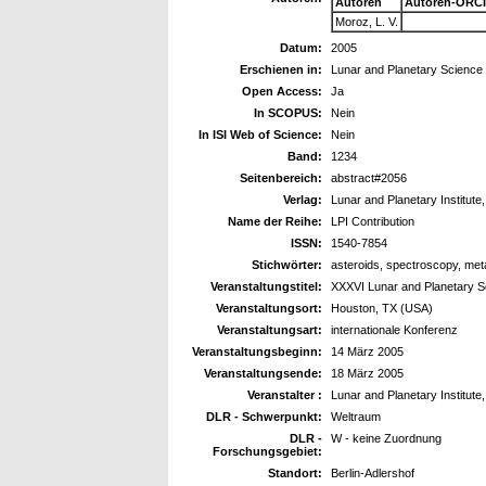
Autoren
Autoren-ORCI
Moroz, L. V.
Datum:
2005
Erschienen in:
Lunar and Planetary Science
Open Access:
Ja
In SCOPUS:
Nein
In ISI Web of Science:
Nein
Band:
1234
Seitenbereich:
abstract#2056
Verlag:
Lunar and Planetary Institute
Name der Reihe:
LPI Contribution
ISSN:
1540-7854
Stichwörter:
asteroids, spectroscopy, me
Veranstaltungstitel:
XXXVI Lunar and Planetary 
Veranstaltungsort:
Houston, TX (USA)
Veranstaltungsart:
internationale Konferenz
Veranstaltungsbeginn:
14 März 2005
Veranstaltungsende:
18 März 2005
Veranstalter :
Lunar and Planetary Institute
DLR - Schwerpunkt:
Weltraum
DLR -
W - keine Zuordnung
Forschungsgebiet:
Standort:
Berlin-Adlershof