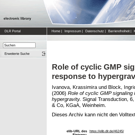
DLR Portal
Home
|
Impressum
|
Datenschutz
|
Barrierefreiheit
|
Erweiterte Suche
Role of cyclic GMP sig
response to hypergrav
Ivanova, Krassimira
und
Block, Ingri
(2006)
Role of cyclic GMP signaling 
hypergravity.
Signal Transduction, 
& Co, KGaA, Weinheim.
Dieses Archiv kann nicht den Volltext
elib-URL des
https://elib.dlr.de/46245/
Eintrags: