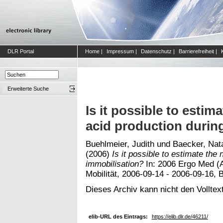
DLR Portal
Home
|
Impressum
|
Datenschutz
|
Barrierefreiheit
|
Erweiterte Suche
Is it possible to esti
acid production durin
Buehlmeier, Judith
und
Baecker, Nata
(2006)
Is it possible to estimate the
immobilisation?
In: 2006 Ergo Med (
Mobilität, 2006-09-14 - 2006-09-16, 
Dieses Archiv kann nicht den Volltext
elib-URL des Eintrags:
https://elib.dlr.de/46211/