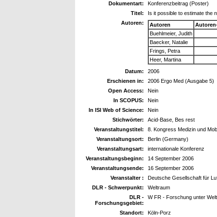
Dokumentart:
Konferenzbeitrag (Poster)
Titel:
Is it possible to estimate the
Autoren:
Autoren
Autoren
Buehlmeier, Judith
Baecker, Natalie
Frings, Petra
Heer, Martina
Datum:
2006
Erschienen in:
2006 Ergo Med (Ausgabe 5)
Open Access:
Nein
In SCOPUS:
Nein
In ISI Web of Science:
Nein
Stichwörter:
Acid-Base, Bes rest
Veranstaltungstitel:
8. Kongress Medizin und Mobil
Veranstaltungsort:
Berlin (Germany)
Veranstaltungsart:
internationale Konferenz
Veranstaltungsbeginn:
14 September 2006
Veranstaltungsende:
16 September 2006
Veranstalter :
Deutsche Gesellschaft für Lu
DLR - Schwerpunkt:
Weltraum
DLR -
W FR - Forschung unter Wel
Forschungsgebiet:
Standort:
Köln-Porz