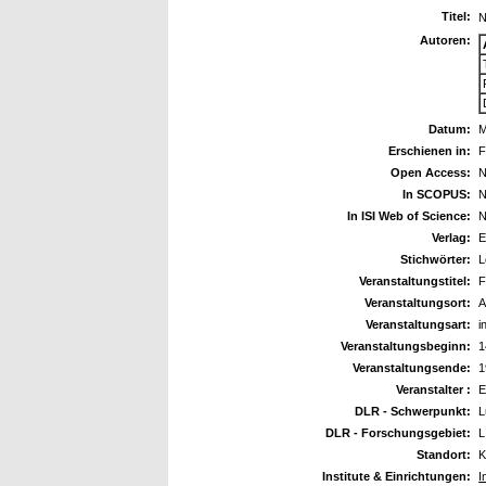
Titel:
N
Autoren:
Datum:
M
Erschienen in:
F
Open Access:
N
In SCOPUS:
N
In ISI Web of Science:
N
Verlag:
E
Stichwörter:
L
Veranstaltungstitel:
F
Veranstaltungsort:
A
Veranstaltungsart:
i
Veranstaltungsbeginn:
1
Veranstaltungsende:
1
Veranstalter :
E
DLR - Schwerpunkt:
L
DLR - Forschungsgebiet:
L
Standort:
K
Institute & Einrichtungen:
I