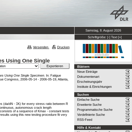
Samstag, 8. August 2026
Schriftgröße:
[-]
Text
[+]
Versenden
Drucken
ues Using One Single
Blättern
Neue Einträge
lues Using One Single Specimen.
In: Fatigue
Dokumentenart
igue Congress, 2006-05-14 - 2006-05-19, Atlanta,
Erscheinungsjahr
Institute & Einrichtungen
Suchen
Einfache Suche
es (da/dN - K) for every stress ratio between R
Erweiterte Suche
a continuous, autonomous crack length
Programmatische Suche
 consists of a sequence of Kmax - constant tests
sults using this new testing procedure fit very
Vordefinierte Suche
RSS-Feed
Hilfe & Kontakt