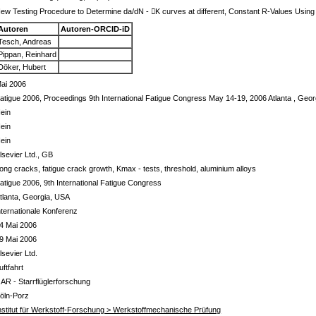
ew Testing Procedure to Determine da/dN - K curves at different, Constant R-Values Usin
Autoren
Autoren-ORCID-iD
Tesch, Andreas
Pippan, Reinhard
Döker, Hubert
ai 2006
atigue 2006, Proceedings 9th International Fatigue Congress May 14-19, 2006 Atlanta , Geo
ein
ein
ein
lsevier Ltd., GB
ong cracks, fatigue crack growth, Kmax - tests, threshold, aluminium alloys
atigue 2006, 9th International Fatigue Congress
tlanta, Georgia, USA
nternationale Konferenz
4 Mai 2006
9 Mai 2006
lsevier Ltd.
uftfahrt
 AR - Starrflüglerforschung
öln-Porz
nstitut für Werkstoff-Forschung > Werkstoffmechanische Prüfung