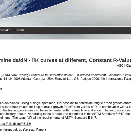
Kontakt
|
English
ine da/dN - K curves at different, Constant R-Val
(2006)
New Testing Procedure to Determine da/dN - K curves at different, Constant R-Va
 14-19, 2006 Atlanta , Georgia, USA. Elsevier Ltd., GB. Fatigue 2006, 9th International Fat
en.
en developed. Using a single specimen, it is possible to determine fatigue crack growth curv
ides threshold values for fatigue crack growth for different values of R. In combination with 
 this testing procedure can be implemented with minimal time and effort. The test procedure
oad history effects. According to the procedures described in the ASTM Standard E 647, the re
ecimens. The tests fulfil all the requirements of ASTM Standard E 647.
ttps://elib.dlr.de/46118/
onferenzbeitrag (Vortrag, Paper)