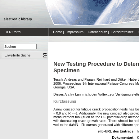
DLR Portal
Home
|
Impressum
|
Datenschutz
|
Barrierefreiheit
|
Erweiterte Suche
New Testing Procedure to Determ
Specimen
Tesch, Andreas
und
Pippan, Reinhard
und
Döker, Hubert
2006, Proceedings 9th International Fatigue Congress May
Georgia, USA.
Dieses Archiv kann nicht den Volltext zur Verfügung stell
Kurzfassung
A new concept for fatigue crack propagation tests has be
= 0.9 and R = -1. Additionally, the new concept also prov
measurement tool (such as the DC potential drop method)
with decreasing crack growth rates. There should be no l
well to the da/dN - K curves generated with different sp
elib-URL des Eintrags:
h
Dokumentart:
K