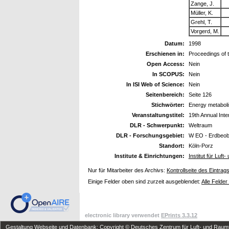
Zange, J.
Müller, K.
Grehl, T.
Vorgerd, M.
Datum:
1998
Erschienen in:
Proceedings of t
Open Access:
Nein
In SCOPUS:
Nein
In ISI Web of Science:
Nein
Seitenbereich:
Seite 126
Stichwörter:
Energy metaboli
Veranstaltungstitel:
19th Annual Inte
DLR - Schwerpunkt:
Weltraum
DLR - Forschungsgebiet:
W EO - Erdbeo
Standort:
Köln-Porz
Institute & Einrichtungen:
Institut für Luf
Nur für Mitarbeiter des Archivs:
Kontrollseite des Eintrag
Einige Felder oben sind zurzeit ausgeblendet:
Alle Felder
electronic library verwendet
EPrints 3.3.12
Gestaltung Webseite und Datenbank: Copyright © Deutsches Zentrum für Luft- und Raumfa