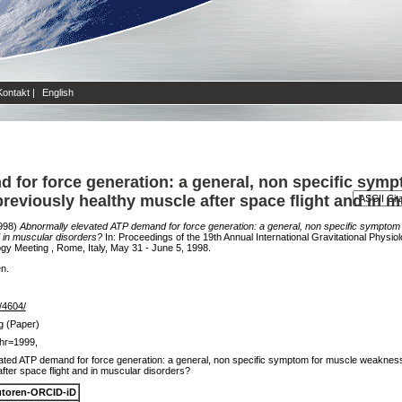
Kontakt
|
English
 for force generation: a general, non specific sym
reviously healthy muscle after space flight and in 
998)
Abnormally elevated ATP demand for force generation: a general, non specific sympto
d in muscular disorders?
In: Proceedings of the 19th Annual International Gravitational Physio
logy Meeting , Rome, Italy, May 31 - June 5, 1998.
en.
e/4604/
g (Paper)
hr=1999,
ated ATP demand for force generation: a general, non specific symptom for muscle weakness
fter space flight and in muscular disorders?
toren-ORCID-iD