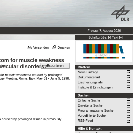
Freitag, 7. August 2026
Schriftgröße:
[-]
Text
[+]
Versenden
Drucken
ptom for muscle weakness
muscular disorders?
Blättern
Neue Einträge
m for muscle weakness caused by prolonged
Dokumentenart
logy Meeting, Rome, Italy, May 31 - June 5, 1998,
Erscheinungsjahr
Institute & Einrichtungen
Suchen
Einfache Suche
Erweiterte Suche
Programmatische Suche
Vordefinierte Suche
 caused by prolonged disuse in previously
RSS-Feed
Hilfe & Kontakt