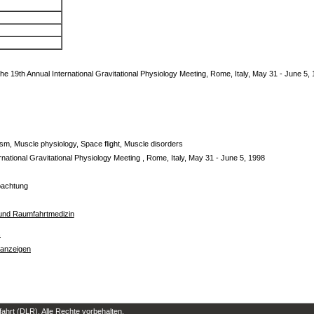
he 19th Annual International Gravitational Physiology Meeting, Rome, Italy, May 31 - June 5,
sm, Muscle physiology, Space flight, Muscle disorders
rnational Gravitational Physiology Meeting , Rome, Italy, May 31 - June 5, 1998
bachtung
t- und Raumfahrtmedizin
s
 anzeigen
hrt (DLR). Alle Rechte vorbehalten.