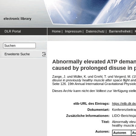
DLR Portal
Home
|
Impressum
|
Datenschutz
|
Barrierefreiheit
|
Erweiterte Suche
Abnormally elevated ATP demand
caused by prolonged disuse in p
Zange, J.
und
Müller, K.
und
Grehl, T.
und
Vorgerd, M.
(1
disuse in previously healthy muscle after space flight an
Seite 126. 19th Annual International Gravitational Physio
Dieses Archiv kann nicht den Volltext zur Verfügung stell
elib-URL des Eintrags:
https://elib.dlr.d
Dokumentart:
Konferenzbeitra
Zusätzliche Informationen:
LIDO-Berichtsja
Titel:
Abnormally elev
healthy muscle a
Autoren:
Autoren
Au