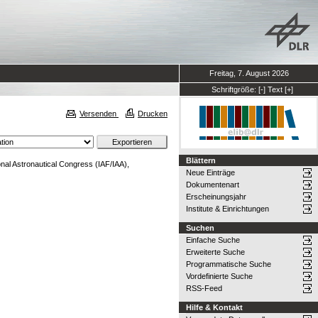
Freitag, 7. August 2026
Schriftgröße:
[-]
Text
[+]
Versenden
Drucken
Blättern
onal Astronautical Congress (IAF/IAA),
Neue Einträge
Dokumentenart
Erscheinungsjahr
Institute & Einrichtungen
Suchen
Einfache Suche
Erweiterte Suche
Programmatische Suche
Vordefinierte Suche
RSS-Feed
Hilfe & Kontakt