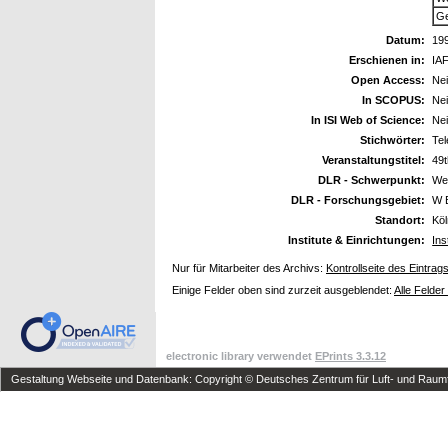
Ge
Datum:
19
Erschienen in:
IA
Open Access:
Ne
In SCOPUS:
Ne
In ISI Web of Science:
Ne
Stichwörter:
Tel
Veranstaltungstitel:
49t
DLR - Schwerpunkt:
We
DLR - Forschungsgebiet:
W 
Standort:
Kö
Institute & Einrichtungen:
Ins
Nur für Mitarbeiter des Archivs:
Kontrollseite des Eintrag
Einige Felder oben sind zurzeit ausgeblendet:
Alle Felder
electronic library verwendet
EPrints 3.3.12
Gestaltung Webseite und Datenbank: Copyright © Deutsches Zentrum für Luft- und Raumfa