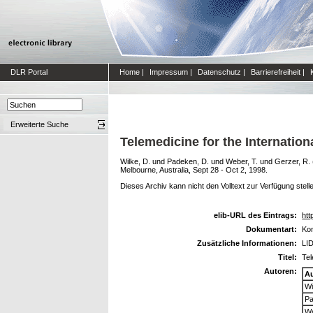
DLR Portal
Home
|
Impressum
|
Datenschutz
|
Barrierefreiheit
|
Erweiterte Suche
Telemedicine for the Internation
Wilke, D.
und
Padeken, D.
und
Weber, T.
und
Gerzer, R.
Melbourne, Australia, Sept 28 - Oct 2, 1998.
Dieses Archiv kann nicht den Volltext zur Verfügung stell
elib-URL des Eintrags:
htt
Dokumentart:
Kon
Zusätzliche Informationen:
LID
Titel:
Tel
Autoren:
A
Wi
Pa
We