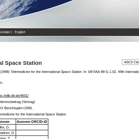
Kontakt
|
English
al Space Station
(1998)
Telemedicine for the International Space Station.
In: IAF/IAA-98-G.1.02. 49th Internati
en.
ps://elib.dlr.de/4601/
ferenzbeitrag (Vortrag)
O-Berichtsjahr=1999,
emedicine for the International Space Station
utoren
Autoren-ORCID-iD
lke, D.
deken, D.
ber, T.