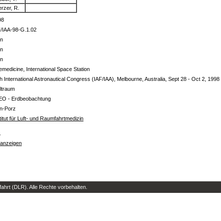
rzer, R.
98
F/IAA-98-G.1.02
in
in
in
emedicine, International Space Station
h International Astronautical Congress (IAF/IAA), Melbourne, Australia, Sept 28 - Oct 2, 1998
ltraum
EO - Erdbeobachtung
ln-Porz
titut für Luft- und Raumfahrtmedizin
s
 anzeigen
hrt (DLR). Alle Rechte vorbehalten.