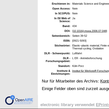
Erschienen in:
Materials Science and Engineer
Open Access:
Nein
In SCOPUS:
Nein
In ISI Web of
Ja
Science:
Band:
434
DOI:
[10.1016/j.msea.2006.07.048]
Seitenbereich:
Seiten 39-52
ISSN:
[0921-5093]
Stichwörter:
Elastic–plastic material; Finit
Thermal cycling; Oxidation
DLR - Schwerpunkt:
Luftfahrt
DLR -
L ER - Antriebsforschung
Forschungsgebiet:
Standort:
Köln-Porz
Institute &
Institut für Werkstoff-Forschun
Einrichtungen:
Nur für Mitarbeiter des Archivs:
Kont
Einige Felder oben sind zurzeit ausg
electronic library verwendet
EPrint