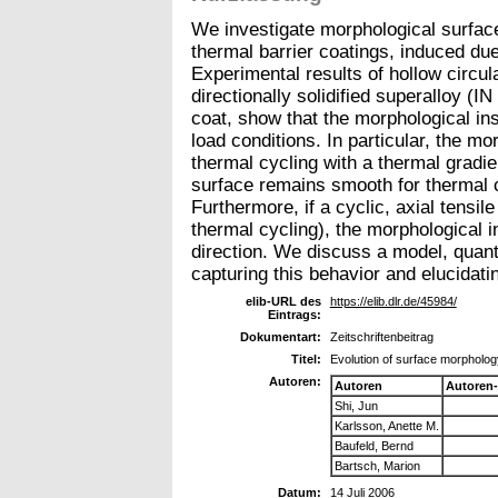
We investigate morphological surface
thermal barrier coatings, induced du
Experimental results of hollow circul
directionally solidified superalloy 
coat, show that the morphological ins
load conditions. In particular, the mo
thermal cycling with a thermal gradie
surface remains smooth for thermal c
Furthermore, if a cyclic, axial tensil
thermal cycling), the morphological i
direction. We discuss a model, quanti
capturing this behavior and elucidat
elib-URL des
https://elib.dlr.de/45984/
Eintrags:
Dokumentart:
Zeitschriftenbeitrag
Titel:
Evolution of surface morpholo
Autoren:
Autoren
Autoren
Shi, Jun
Karlsson, Anette M.
Baufeld, Bernd
Bartsch, Marion
Datum:
14 Juli 2006