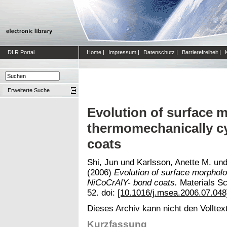
DLR Portal
Home
|
Impressum
|
Datenschutz
|
Barrierefreiheit
|
Erweiterte Suche
Evolution of surface 
thermomechanically c
coats
Shi, Jun
und
Karlsson, Anette M.
un
(2006)
Evolution of surface morphol
NiCoCrAlY- bond coats.
Materials Sc
52. doi:
[10.1016/j.msea.2006.07.048
Dieses Archiv kann nicht den Volltext
Kurzfassung